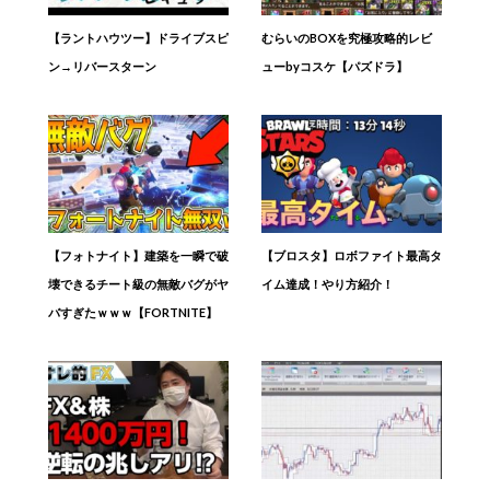
【ラントハウツー】ドライブスピ
むらいのBOXを究極攻略的レビ
ン→リバースターン
ューbyコスケ【パズドラ】
【フォトナイト】建築を一瞬で破
【ブロスタ】ロボファイト最高タ
壊できるチート級の無敵バグがヤ
イム達成！やり方紹介！
バすぎたｗｗｗ【FORTNITE】