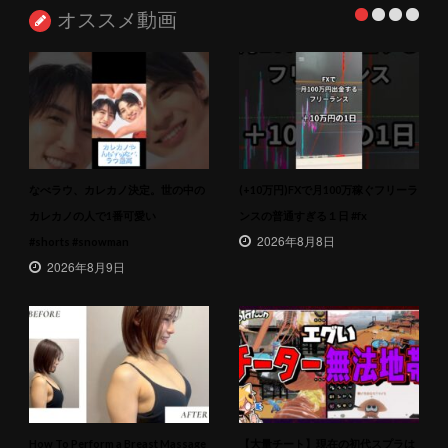
オススメ動画
なべラウ、カレカノ決定。世の中の
(+10万円)FXで月100万稼ぐフリーラ
カレカノの人で1番可愛い
ンスの普通すぎる１日 #fx
2026年8月8日
#shorts #snowman
2026年8月9日
How To Perform a Breast Massage
【大量チート】現在の初代スプラは