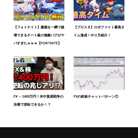
【フォトナイト】建築を一瞬で破
【ブロスタ】ロボファイト最高タ
壊できるチート級の無敵バグがヤ
イム達成！やり方紹介！
バすぎたｗｗｗ【FORTNITE】
FX － 1400万円！米中貿易戦争の
FXの鉄板チャットパターン①
決着で逆転できるか！？