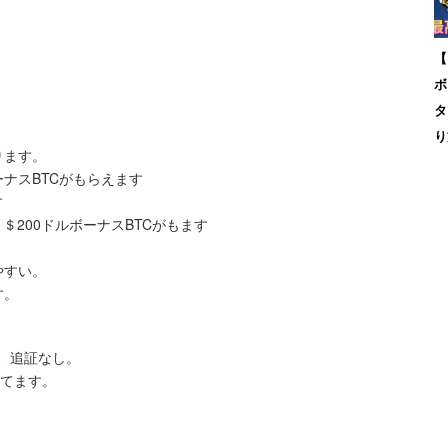
【
ボ
タ
り
ります。
ナスBTCがもらえます
す
＄200ドルボーナスBTCがもます
やすい。
す。
倍、追証なし。
してます。