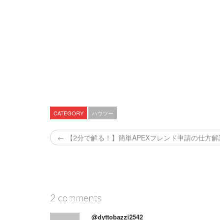
CATEGORY
ハウツー
← 【2分で解る！】簡単APEXフレンド申請の仕方
2 comments
@dyttobazzi2542