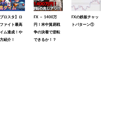
ブロスタ】ロ
FX － 1400万
FXの鉄板チャッ
ファイト最高
円！米中貿易戦
トパターン①
イム達成！や
争の決着で逆転
方紹介！
できるか！？