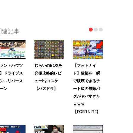
関連記事
ラントハウツ
むらいのBOXを
【フォトナイ
】ドライブス
究極攻略的レビ
ト】建築を一瞬
ン→リバース
ューbyコスケ
で破壊できるチ
ーン
【パズドラ】
ート級の無敵バ
グがヤバすぎた
ｗｗｗ
【FORTNITE】