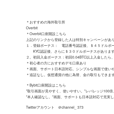
＊おすすめの海外取引所
Overbit
＊Overbit口座開設こちら
上記のリンクから登録した人は特別キャンペーンがあ
１．登録ボーナス： 電話番号認証後、＄４５ドルボー
KYC認証後、さらに＄３０ドルボーナスがありま
２。初回入金ボーナス：初回0.04BTC以上入金したら、
＊初心者の方におすすめデモ口座あり
＊画面、サポート日本語対応。シンプルな画面で使い
＊追証なし。仮想通貨の他に為替、金の取引もできま
＊Bybit口座開設はこちら
*取引画面が見やすく、使いやすい。*レバレッジ100
*本人確認なし。*画面、サポートも日本語対応で充実
Twitterアカウント ＠channel_ 373