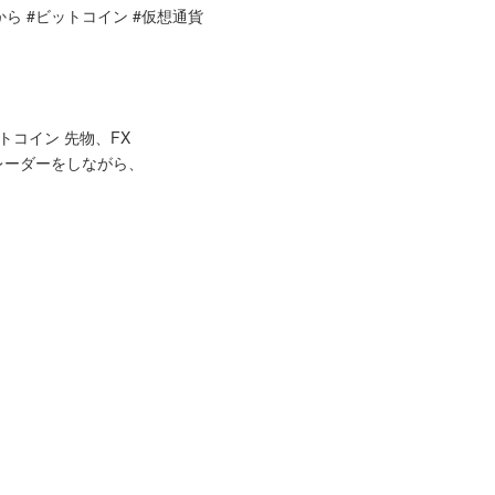
から #ビットコイン #仮想通貨
トコイン 先物、FX
レーダーをしながら、