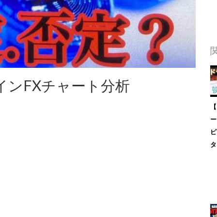
インFXチャート分析
【
ー
ピ
タ