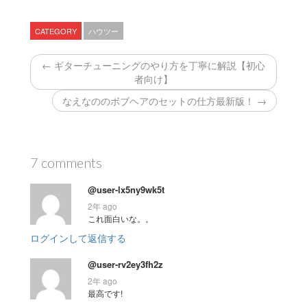
CATEGORY
ハウツー
← ギターチューニングのやり方を丁寧に解説【初心
者向け】
なえなののボブヘアのセットの仕方最新版！ →
7 comments
@user-lx5ny9wk5t
2年 ago
これ面白いな。。
ログインして返信する
@user-rv2ey3fh2z
2年 ago
最高です!