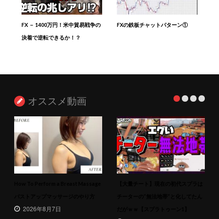
FX － 1400万円！米中貿易戦争の
FXの鉄板チャットパターン①
決着で逆転できるか！？
オススメ動画
How To Perform a Breast Massage
【大量チート】現在の初代スプラは
バストアップマッサージのやり方
チーターの”無法地帯”と化してたん
2026年8月7日
だがｗｗ【スプラトゥーン1】