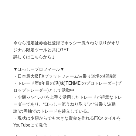
今なら指定証券会社登録でホッシー流うねり取りがオリ
ジナル限定ツールと共にGET！
詳しくはこちらから↓
▼ほっしープロフィール▼
・日本最大級FXプラットフォーム波乗り道場の現講師
・トレード歴8年目の現(株)TENMEIのプロトレーダー(プ
ロップトレーダー)として活動中
・少額×ハイレバを上手く活用したトレードが得意なトレ
ーダーであり、“ほっしー流うねり取り”と“波乗り波動
論”の両軸でのトレードを確立している。
・現状は少額からでも大きな資金を作れるFXスタイルを
YouTubeにて発信