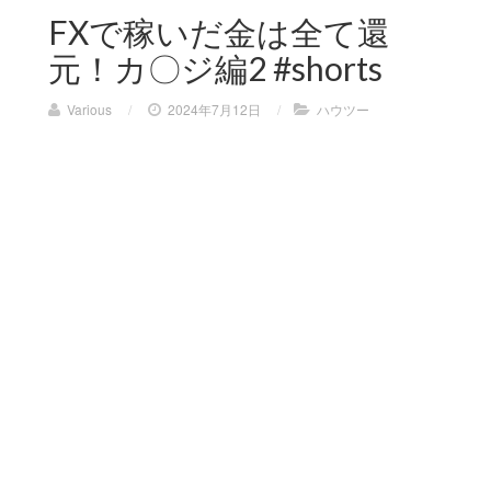
FXで稼いだ金は全て還
元！カ〇ジ編2 #shorts
Various
/
2024年7月12日
/
ハウツー