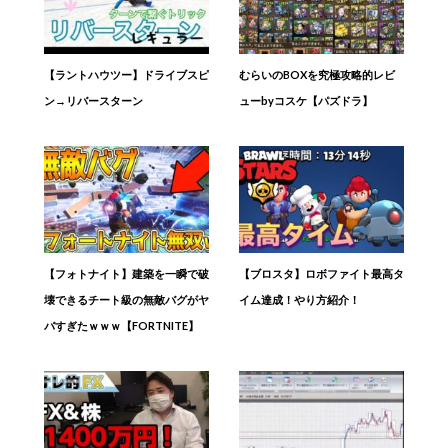
【ラントハウツー】ドライブスピ
むらいのBOXを究極攻略的レビ
ン→リバースターン
ューbyコスケ【パズドラ】
【フォトナイト】建築を一瞬で破
【ブロスタ】ロボファイト最高タ
壊できるチート級の無敵バグがヤ
イム達成！やり方紹介！
バすぎたｗｗｗ【FORTNITE】