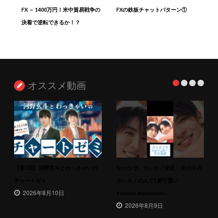
FX － 1400万円！米中貿易戦争の
FXの鉄板チャットパターン①
決着で逆転できるか！？
オススメ動画
【第1回】河野玄斗とわっきゃいの
なべラウ、カレカノ決定。世の中の
チャートゼミ
カレカノの人で1番可愛い
2026年8月10日
#shorts #snowman
2026年8月9日