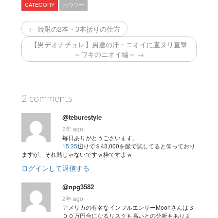
CATEGORY
ハウツー
← 焼酎の2本・3本括りの仕方
【男デオナチュレ】男達の汗・ニオイに直ヌリ直撃
～ワキのニオイ編～ →
2 comments
@teburestyle
2年 ago
毎日ありがとうございます。
15:35
辺りで＄43,000を髭で試してると仰っており
ますが、それ髭じゃないですｗ枠ですよｗ
ログインして返信する
@npg3582
2年 ago
アメリカの有名なインフルエンサーMoonさんは３
００万円台になるリスクも高いとの分析もありま