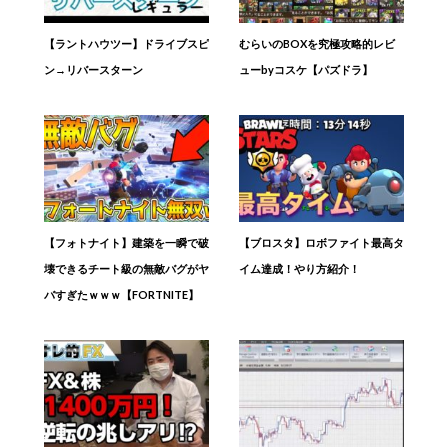
【ラントハウツー】ドライブスピ
むらいのBOXを究極攻略的レビ
ン→リバースターン
ューbyコスケ【パズドラ】
【フォトナイト】建築を一瞬で破
【ブロスタ】ロボファイト最高タ
壊できるチート級の無敵バグがヤ
イム達成！やり方紹介！
バすぎたｗｗｗ【FORTNITE】