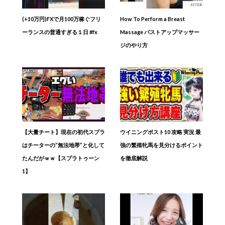
(+10万円)FXで月100万稼ぐフリ
How To Perform a Breast
ーランスの普通すぎる１日 #fx
Massage バストアップマッサー
ジのやり方
【大量チート】現在の初代スプラ
ウイニングポスト10 攻略 実況 最
はチーターの”無法地帯”と化して
強の繁殖牝馬を見分けるポイント
たんだがｗｗ【スプラトゥーン
を徹底解説
1】