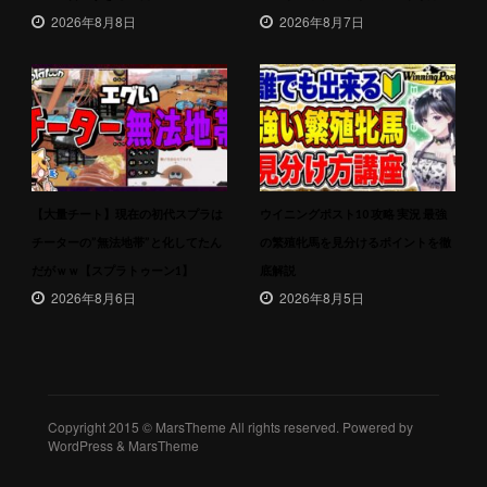
2026年8月8日
2026年8月7日
【大量チート】現在の初代スプラは
ウイニングポスト10 攻略 実況 最強
チーターの”無法地帯”と化してたん
の繁殖牝馬を見分けるポイントを徹
だがｗｗ【スプラトゥーン1】
底解説
2026年8月6日
2026年8月5日
Copyright 2015 © MarsTheme All rights reserved. Powered by
WordPress & MarsTheme