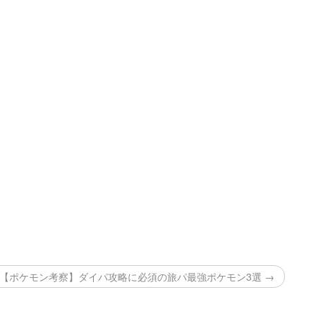
【ポケモン考察】ダイパ攻略に必須の旅パ最強ポケモン3選 →