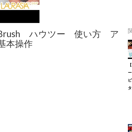
rush ハウツー 使い方 ア
基本操作
【
ー
ピ
タ