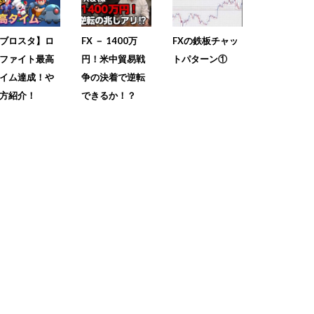
ブロスタ】ロ
FX － 1400万
FXの鉄板チャッ
ファイト最高
円！米中貿易戦
トパターン①
イム達成！や
争の決着で逆転
方紹介！
できるか！？