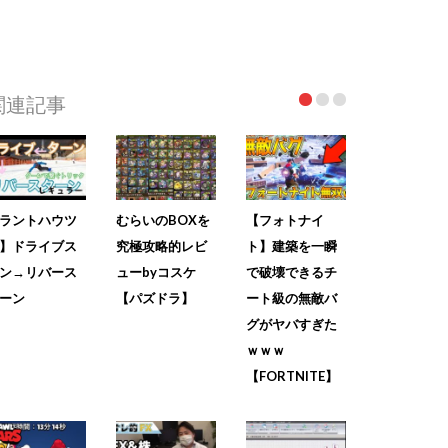
関連記事
ラントハウツ
むらいのBOXを
【フォトナイ
】ドライブス
究極攻略的レビ
ト】建築を一瞬
ン→リバース
ューbyコスケ
で破壊できるチ
ーン
【パズドラ】
ート級の無敵バ
グがヤバすぎた
ｗｗｗ
【FORTNITE】