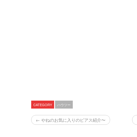
CATEGORY
ハウツー
← やねのお気に入りのピアス紹介〜