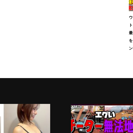
ウ
ト
最
を
ン