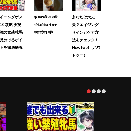
イニングポス
খুব সহজেই যে কেউ
あなたは大丈
10 攻略 実況
বানিয়ে নিতে পারবেন
夫？エイジング
強の繁殖牝馬
ক্যাপাচিনো কফি
サインとケア方
見分けるポイ
法をチェック！ |
トを徹底解説
HowTwo!（ハウ
トゥー）