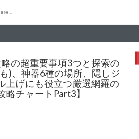
攻略の超重要事項3つと探索の
も)、神器6種の場所、隠しジ
ル上げにも役立つ厳選網羅の
略チャートPart3】