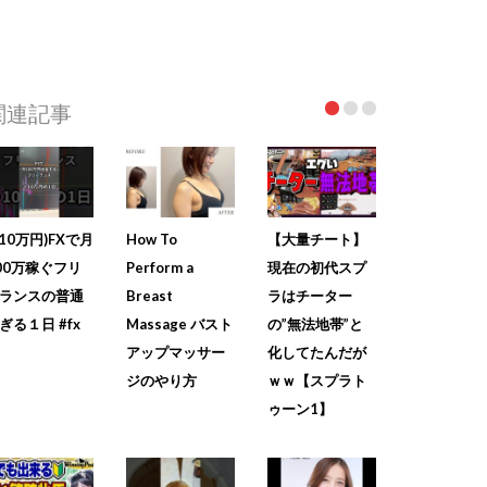
関連記事
+10万円)FXで月
How To
【大量チート】
00万稼ぐフリ
Perform a
現在の初代スプ
ランスの普通
Breast
ラはチーター
ぎる１日 #fx
Massage バスト
の”無法地帯”と
アップマッサー
化してたんだが
ジのやり方
ｗｗ【スプラト
ゥーン1】