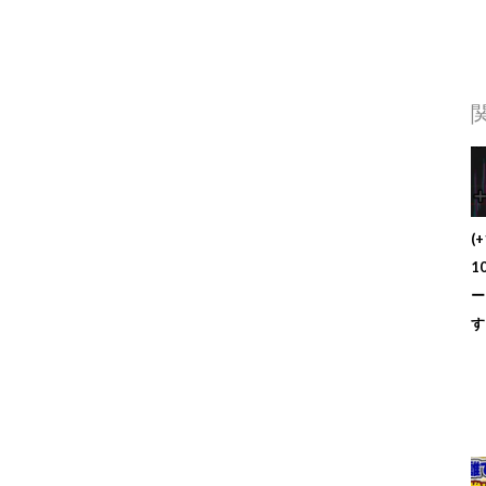
(
1
ー
す