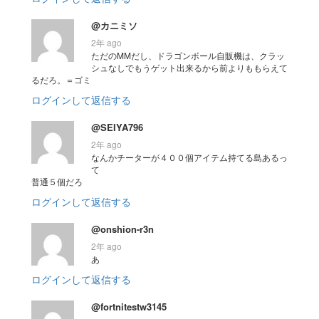
@カニミソ
2年 ago
ただのMMだし、ドラゴンボール自販機は、クラッ
シュなしでもうゲット出来るから前よりももらえて
るだろ。＝ゴミ
ログインして返信する
@SEIYA796
2年 ago
なんかチーターが４００個アイテム持てる島あるっ
て
普通５個だろ
ログインして返信する
@onshion-r3n
2年 ago
あ
ログインして返信する
@fortnitestw3145