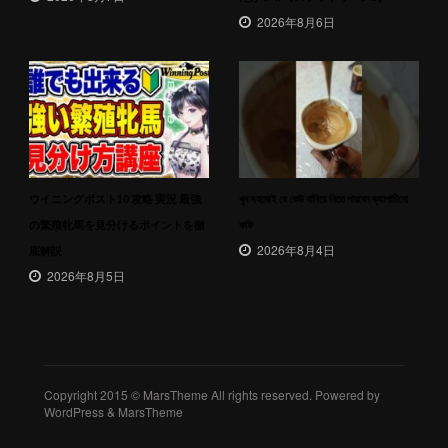
2026年8月6日
ウイニングポスト10 攻略 実況 最強
খুব সহজেই যে কেউ বানিয়ে নিতে পারবেন ক্যাপাচিনো
の繁殖牝馬を見分けるポイントを徹
কফি
2026年8月4日
底解説
2026年8月5日
Copyright 2015 © MarsTheme All rights reserved. Powered by
WordPress & MarsTheme