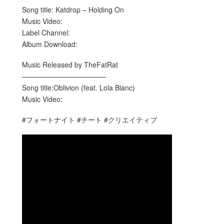
Song title: Katdrop – Holding On
Music Video:
Label Channel:
Album Download:
Music Released by TheFatRat
————————————
Song title:Oblivion (feat. Lola Blanc)
Music Video:
#フォートナイト #チート #クリエイティブ