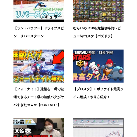
【ラントハウツー】ドライブスピ
むらいのBOXを究極攻略的レビ
ン→リバースターン
ューbyコスケ【パズドラ】
【フォトナイト】建築を一瞬で破
【ブロスタ】ロボファイト最高タ
壊できるチート級の無敵バグがヤ
イム達成！やり方紹介！
バすぎたｗｗｗ【FORTNITE】