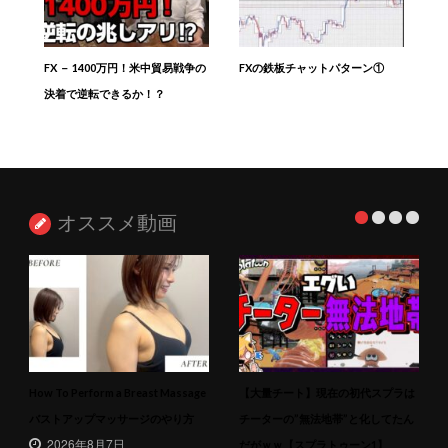
FX － 1400万円！米中貿易戦争の
FXの鉄板チャットパターン①
決着で逆転できるか！？
オススメ動画
How To Perform a Breast Massage
【大量チート】現在の初代スプラは
バストアップマッサージのやり方
チーターの”無法地帯”と化してたん
2026年8月7日
だがｗｗ【スプラトゥーン1】