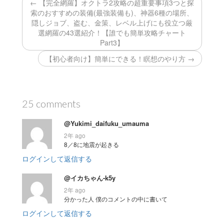
← 【完全網羅】オクトラ2攻略の超重要事項3つと探
索のおすすめの装備(最強装備も)、神器6種の場所、
隠しジョブ、盗む、金策、レベル上げにも役立つ厳
選網羅の43選紹介！【誰でも簡単攻略チャート
Part3】
【初心者向け】簡単にできる！瞑想のやり方 →
25 comments
@Yukimi_daifuku_umauma
2年 ago
8／8に地震が起きる
ログインして返信する
@イカちゃん-k5y
2年 ago
分かった人 僕のコメントの中に書いて
ログインして返信する