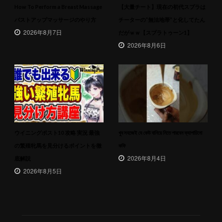
How To Perform a Breast Massage
【大量チート】現在の初代スプラは
バストアップマッサージのやり方
チーターの”無法地帯”と化してたん
2026年8月7日
だがｗｗ【スプラトゥーン1】
2026年8月6日
ウイニングポスト10 攻略 実況 最強
খুব সহজেই যে কেউ বানিয়ে নিতে পারবেন ক্যাপাচিনো
の繁殖牝馬を見分けるポイントを徹
কফি
2026年8月4日
底解説
2026年8月5日