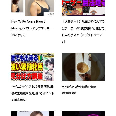
How To Perform a Breast
【大量チート】現在の初代スプラ
Massage バストアップマッサー
はチーターの”無法地帯”と化して
ジのやり方
たんだがｗｗ【スプラトゥーン
1】
ウイニングポスト10 攻略 実況 最
খুব সহজেই যে কেউ বানিয়ে নিতে পারবেন
強の繁殖牝馬を見分けるポイント
ক্যাপাচিনো কফি
を徹底解説