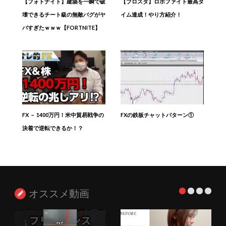
【フォトナイト】建築を一瞬で破
【ブロスタ】ロボファイト最高タ
壊できるチート級の無敵バグがヤ
イム達成！やり方紹介！
バすぎたｗｗｗ【FORTNITE】
FX － 1400万円！米中貿易戦争の
FXの鉄板チャットパターン①
決着で逆転できるか！？
オススメ動画