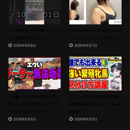
(+10万円)FXで月100万稼ぐフリーラ
How To Perform a Breast Massage
ンスの普通すぎる１日 #fx
バストアップマッサージのやり方
2026年8月8日
2026年8月7日
【大量チート】現在の初代スプラは
ウイニングポスト10 攻略 実況 最強
チーターの”無法地帯”と化してたん
の繁殖牝馬を見分けるポイントを徹
だがｗｗ【スプラトゥーン1】
底解説
2026年8月6日
2026年8月5日