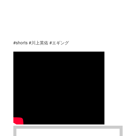
#shorts #川上英佑 #エギング