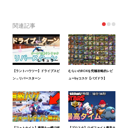
関連記事
【ラントハウツー】ドライブスピ
むらいのBOXを究極攻略的レビ
ン→リバースターン
ューbyコスケ【パズドラ】
【フォトナイト】建築を一瞬で破
【ブロスタ】ロボファイト最高タ