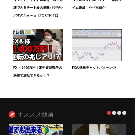
壊できるチート級の無敵バグがヤ
イム達成！やり方紹介！
バすぎたｗｗｗ【FORTNITE】
FX － 1400万円！米中貿易戦争の
FXの鉄板チャットパターン①
決着で逆転できるか！？
オススメ動画