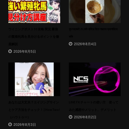
ウイニングポスト10 攻略 実況 最強
খুব সহজেই যে কেউ বানিয়ে নিতে পারবেন ক্যাপাচিনো
の繁殖牝馬を見分けるポイントを徹
কফি
2026年8月4日
底解説
2026年8月5日
あなたは大丈夫？エイジングサイン
LINE FX チャートの使い方 使って
とケア方法をチェック！ | HowTwo!
みた感想やメリット、デメリット
2026年8月2日
（ハウトゥー）
2026年8月3日