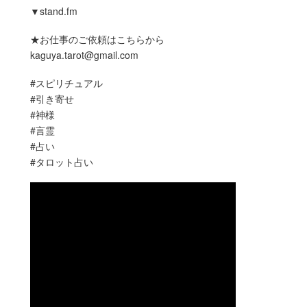
▼stand.fm
★お仕事のご依頼はこちらから
kaguya.tarot@gmail.com
#スピリチュアル
#引き寄せ
#神様
#言霊
#占い
#タロット占い