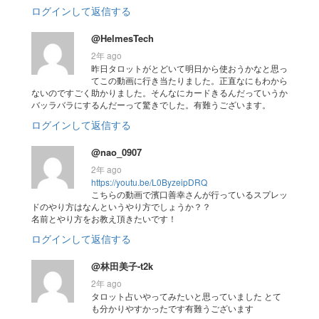
ログインして返信する
@HelmesTech
2年 ago
昨日タロットがとどいて明日から使おうかなと思っ
てこの動画に行き当たりました。正直なにもわから
ないのですごく助かりました。そんなにカードきるんだっていうか
バッラバラにするんだーって驚きでした。有難うございます。
ログインして返信する
@nao_0907
2年 ago
https://youtu.be/L0ByzeipDRQ
こちらの動画で濱口善幸さんが行っているスプレッ
ドのやり方はなんというやり方でしょうか？？
名前とやり方をお教え頂きたいです！
ログインして返信する
@林田美子-t2k
2年 ago
タロット占いやってみたいと思っていました とて
も分かりやすかったです有難うございます