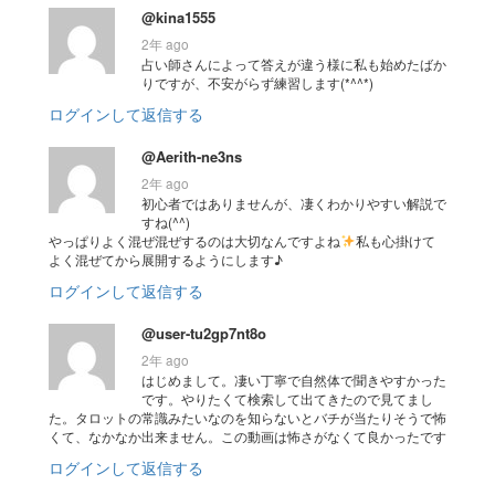
@kina1555
2年 ago
占い師さんによって答えが違う様に私も始めたばか
りですが、不安がらず練習します(*^^*)
ログインして返信する
@Aerith-ne3ns
2年 ago
初心者ではありませんが、凄くわかりやすい解説で
すね(^^)
やっぱりよく混ぜ混ぜするのは大切なんですよね
私も心掛けて
よく混ぜてから展開するようにします♪
ログインして返信する
@user-tu2gp7nt8o
2年 ago
はじめまして。凄い丁寧で自然体で聞きやすかった
です。やりたくて検索して出てきたので見てまし
た。タロットの常識みたいなのを知らないとバチが当たりそうで怖
くて、なかなか出来ません。この動画は怖さがなくて良かったです
ログインして返信する