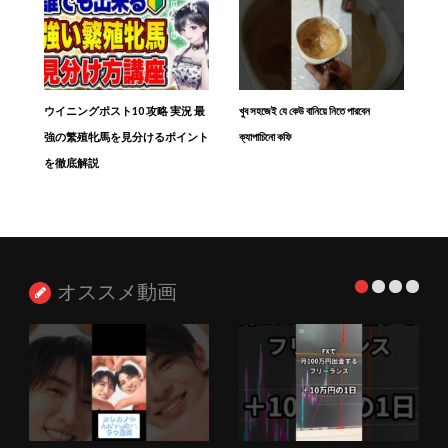
ウイニングポスト10 攻略 実況 最
খুব সহজেই যে কেউ বানিয়ে নিতে পারবেন
強の繁殖牝馬を見分けるポイント
ক্যাপাচিনো কফি
を徹底解説
オススメ動画