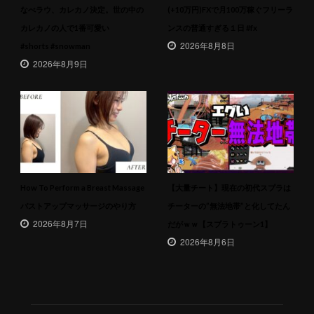
なべラウ、カレカノ決定。世の中の
(+10万円)FXで月100万稼ぐフリーラ
カレカノの人で1番可愛い
ンスの普通すぎる１日 #fx
2026年8月8日
#shorts #snowman
2026年8月9日
How To Perform a Breast Massage
【大量チート】現在の初代スプラは
バストアップマッサージのやり方
チーターの”無法地帯”と化してたん
2026年8月7日
だがｗｗ【スプラトゥーン1】
2026年8月6日