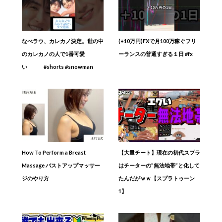
なべラウ、カレカノ決定。世の中
(+10万円)FXで月100万稼ぐフリ
のカレカノの人で1番可愛
ーランスの普通すぎる１日 #fx
い #shorts #snowman
How To Perform a Breast
【大量チート】現在の初代スプラ
Massage バストアップマッサー
はチーターの”無法地帯”と化して
ジのやり方
たんだがｗｗ【スプラトゥーン
1】