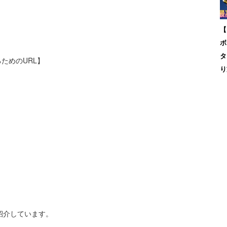
【
ボ
タ
ためのURL】
り
を紹介しています。