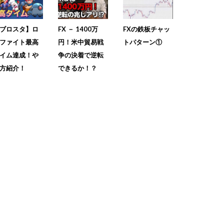
ブロスタ】ロ
FX － 1400万
FXの鉄板チャッ
ファイト最高
円！米中貿易戦
トパターン①
イム達成！や
争の決着で逆転
方紹介！
できるか！？