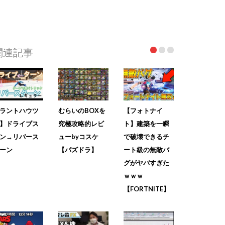
関連記事
ラントハウツ
むらいのBOXを
【フォトナイ
】ドライブス
究極攻略的レビ
ト】建築を一瞬
ン→リバース
ューbyコスケ
で破壊できるチ
ーン
【パズドラ】
ート級の無敵バ
グがヤバすぎた
ｗｗｗ
【FORTNITE】