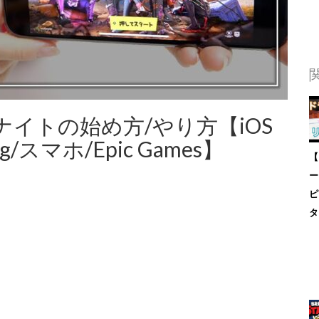
ートナイトの始め方/やり方【iOS
ng/スマホ/Epic Games】
【
ー
ピ
タ