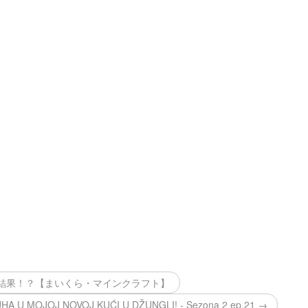
結果！？【まいくら・マインクラフト】
A U MOJOJ NOVOJ KUĆI U DŽUNGLI! - Sezona 2 ep.21 →