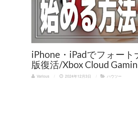
iPhone・iPadでフォ
版復活/Xbox Cloud Gami
Various
/
2024年12月3日
/
ハウツー