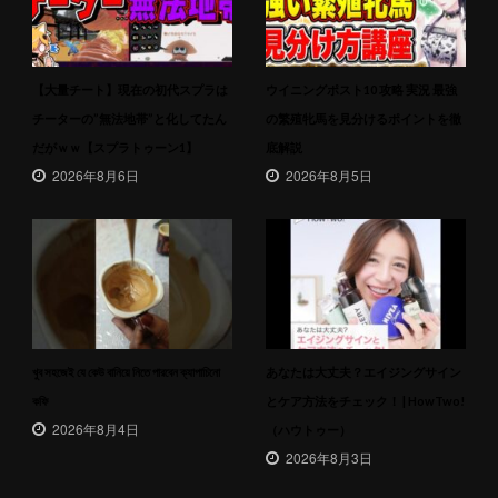
【大量チート】現在の初代スプラは
ウイニングポスト10 攻略 実況 最強
チーターの”無法地帯”と化してたん
の繁殖牝馬を見分けるポイントを徹
だがｗｗ【スプラトゥーン1】
底解説
2026年8月6日
2026年8月5日
খুব সহজেই যে কেউ বানিয়ে নিতে পারবেন ক্যাপাচিনো
あなたは大丈夫？エイジングサイン
কফি
とケア方法をチェック！ | HowTwo!
2026年8月4日
（ハウトゥー）
2026年8月3日