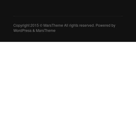
Copyright 2015 © MarsTheme All rights reserved. Powered by
WordPress & MarsTheme