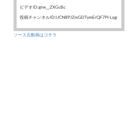
ビデオID:grw__ZXGcBc
投稿チャンネルID:UCN8PJZmGDTymErQF7Pl-Lqg
ソース元動画はコチラ