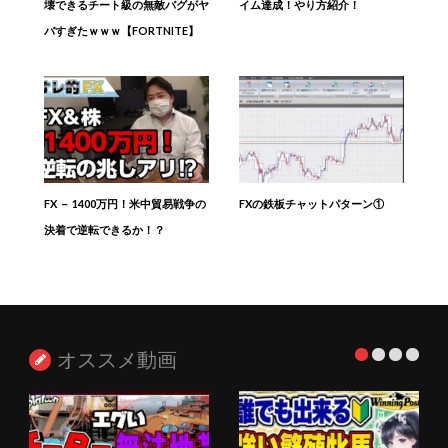
壊できるチート級の無敵バグがヤ
イム達成！やり方紹介！
バすぎたｗｗｗ【FORTNITE】
FX － 1400万円！米中貿易戦争の
FXの鉄板チャットパターン①
決着で逆転できるか！？
オススメ動画