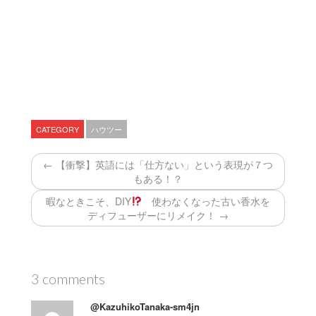
CATEGORY
ハウツー
← 【衝撃】英語には「仕方ない」という表現が７つ
もある！？
暇なときこそ、DIY
使わなくなった古い香水を
ディフューザーにリメイク！ →
3 comments
@KazuhikoTanaka-sm4jn