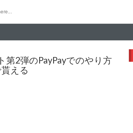
第2弾のPayPayでのやり方
で貰える