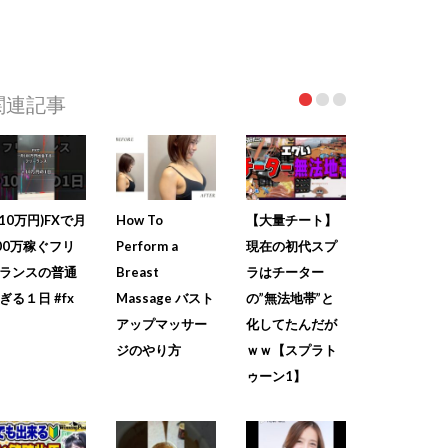
関連記事
+10万円)FXで月
How To
【大量チート】
00万稼ぐフリ
Perform a
現在の初代スプ
ランスの普通
Breast
ラはチーター
ぎる１日 #fx
Massage バスト
の”無法地帯”と
アップマッサー
化してたんだが
ジのやり方
ｗｗ【スプラト
ゥーン1】