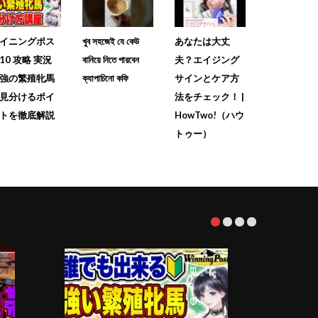
イニングポス
খুব সহজেই যে কেউ
あなたは大丈
10 攻略 実況
বানিয়ে নিতে পারবেন
夫？エイジング
強の繁殖牝馬
ক্যাপাচিনো কফি
サインとケア方
見分けるポイ
法をチェック！ |
トを徹底解説
HowTwo!（ハウ
トゥー）