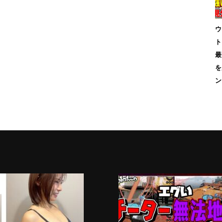
ウ
ト
最
を
ン