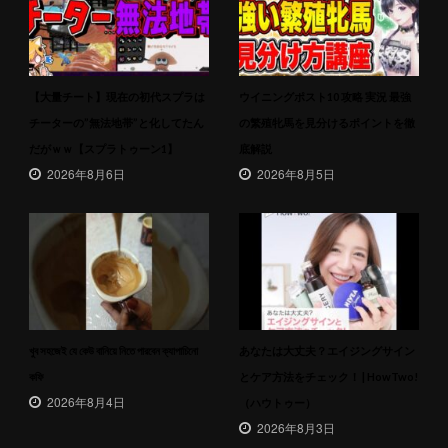
【大量チート】現在の初代スプラは
ウイニングポスト10 攻略 実況 最強
チーターの”無法地帯”と化してたん
の繁殖牝馬を見分けるポイントを徹
だがｗｗ【スプラトゥーン1】
底解説
2026年8月6日
2026年8月5日
খুব সহজেই যে কেউ বানিয়ে নিতে পারবেন ক্যাপাচিনো
あなたは大丈夫？エイジングサイン
কফি
とケア方法をチェック！ | HowTwo!
2026年8月4日
（ハウトゥー）
2026年8月3日