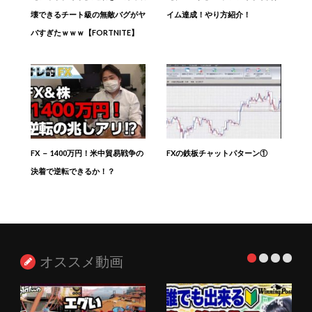
壊できるチート級の無敵バグがヤ
イム達成！やり方紹介！
バすぎたｗｗｗ【FORTNITE】
FX － 1400万円！米中貿易戦争の
FXの鉄板チャットパターン①
決着で逆転できるか！？
オススメ動画