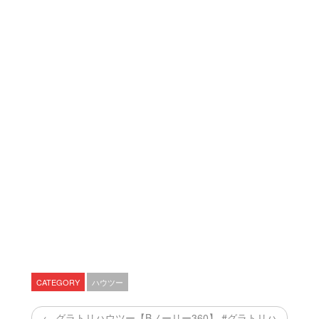
CATEGORY
ハウツー
← グラトリハウツー【Bノーリー360】 #グラトリハ