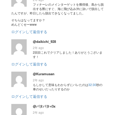
フィナーレのメインターゲットを獲得後、島から脱
出する際にすぐ、海に飛び込み沖に泳いで脱出して
たんですが、昨日したら脱出できなくなってました。
そちらはなってますか？
めんどくせーwww
ログインして返信する
@daikichi_928
2年 ago
2回目これでクリアしました！ありがとうございま
す！
ログインして返信する
@Kuramusan
2年 ago
もしかして意味もわからずにバレたのは
32:30
秒の
車のせいだったりするのか
ログインして返信する
@パタパタ-r3x
2年 ago