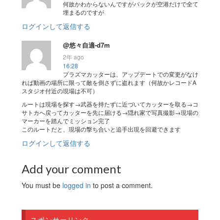
何故かわからないんですがバックが空港だけで全て
埋まるのですが
ログインして返信する
@悠々自適-d7m
2年 ago
16:28
プラズマカッターは、アップデートでの変更がなけ
れば動画の場所に限って敵を倒さずに盗れます（何故かレコードA
スタジオ付近の現場は不可）
ルートは現場を探す→武器を持たずに近づいてカッターを取る→コ
サトカへ戻ってカッターを先に届ける→隠れ家で写真撮影→現場の
マーカーを踏んでミッション完了
このルートだと、現場の撃ち合いと追手出現を回避できます
ログインして返信する
Add your comment
You must be
logged in
to post a comment.
スポンサーリンク