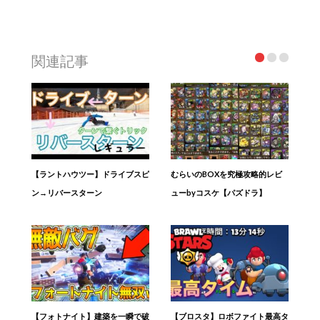
関連記事
【ラントハウツー】ドライブスピ
むらいのBOXを究極攻略的レビ
ン→リバースターン
ューbyコスケ【パズドラ】
【フォトナイト】建築を一瞬で破
【ブロスタ】ロボファイト最高タ