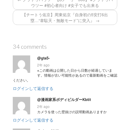
ウツー #初心者向け #女子でも出来る
【チートう佑京】周東佑京『自身初の5安打6出
塁…“韋駄天・無敵モード”に突入』 →
34 comments
@gta5-
2年 ago
※この動画は公開した日から日数が経過していま
す。情報が古い可能性があるので最新動画をご確認
ください。
ログインして返信する
@漫画家系ボディビルダーKbtit
2年 ago
カメラを使った壁抜けの説明動画ありますか
ログインして返信する