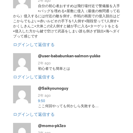
2年 ago
自分の初心者おすすめは飛行場付近で警備服を入手
⇨バッグを埋める⇨屋敷に侵入（最後の検問通って右
から）侵入するには付近の敵を倒す。作戦の画面での侵入脱出はど
こからでもよい⇨赤いルビオの手下を1人倒す⇨階段登って1人倒す⇨
かくしきんこ⇨大体この2人倒すと鍵が手に入る⇨ターゲットをとる
⇨侵入した方から鍵で空けて武器をしまい誰も倒さず脱出⇨海へダイ
ブって感じです
ログインして返信する
@user-bababunkan-salmon-yukke
2年 ago
初心者でも簡単とは
ログインして返信する
@Saikyounoguy
2年 ago
9:50
ここ何回やっても何かしら失敗する…
ログインして返信する
@momo-pk3zo
2年 ago