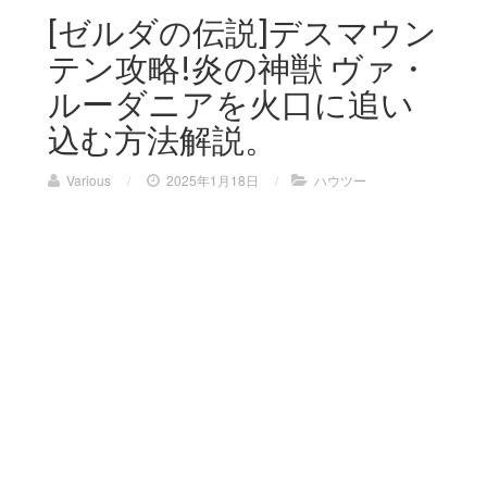
[ゼルダの伝説]デスマウン
テン攻略!炎の神獣 ヴァ・
ルーダニアを火口に追い
込む方法解説。
Various
/
2025年1月18日
/
ハウツー