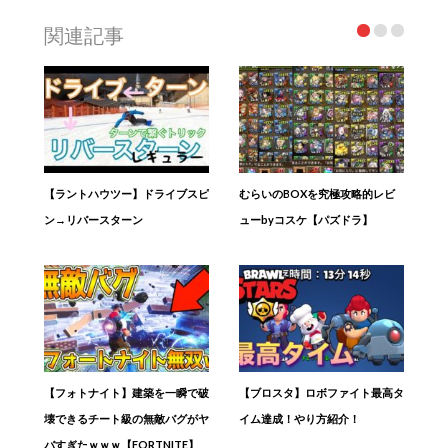
関連記事
【ラントハウツー】ドライブスピ
むらいのBOXを究極攻略的レビ
ン→リバースターン
ューbyコスケ【パズドラ】
【フォトナイト】建築を一瞬で破
【ブロスタ】ロボファイト最高タ
壊できるチート級の無敵バグがヤ
イム達成！やり方紹介！
バすぎたｗｗｗ【FORTNITE】