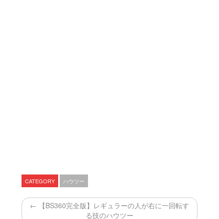
CATEGORY
ハウツー
← 【BS360完全版】レギュラーの人が右に一回転す
る技のハウツー