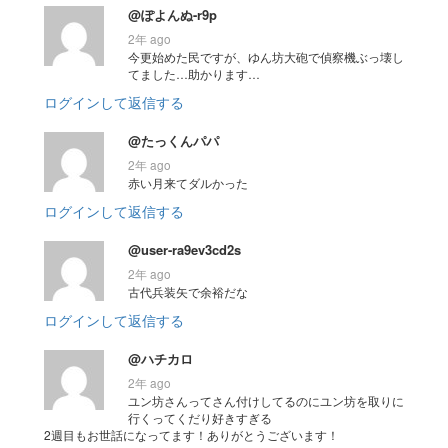
@ぽよんぬ-r9p
2年 ago
今更始めた民ですが、ゆん坊大砲で偵察機ぶっ壊し
てました…助かります…
ログインして返信する
@たっくんパパ
2年 ago
赤い月来てダルかった
ログインして返信する
@user-ra9ev3cd2s
2年 ago
古代兵装矢で余裕だな
ログインして返信する
@ハチカロ
2年 ago
ユン坊さんってさん付けしてるのにユン坊を取りに
行くってくだり好きすぎる
2週目もお世話になってます！ありがとうございます！