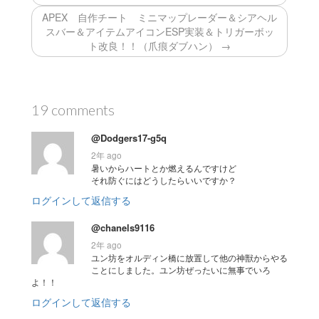
APEX 自作チート ミニマップレーダー＆シアヘル
スバー＆アイテムアイコンESP実装＆トリガーボッ
ト改良！！（爪痕ダブハン） →
19 comments
@Dodgers17-g5q
2年 ago
暑いからハートとか燃えるんですけど
それ防ぐにはどうしたらいいですか？
ログインして返信する
@chanels9116
2年 ago
ユン坊をオルディン橋に放置して他の神獣からやる
ことにしました。ユン坊ぜったいに無事でいろ
よ！！
ログインして返信する