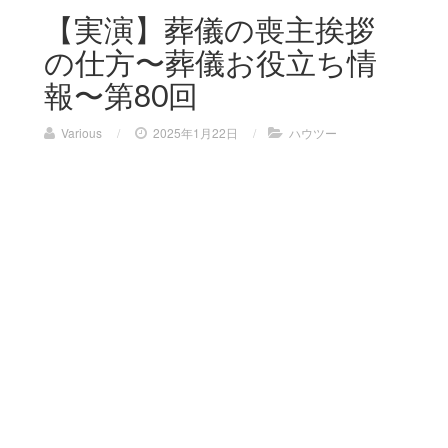
【実演】葬儀の喪主挨拶
の仕方〜葬儀お役立ち情
報〜第80回
Various
/
2025年1月22日
/
ハウツー