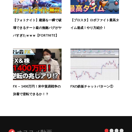
【フォトナイト】建築を一瞬で破
【ブロスタ】ロボファイト最高タ
壊できるチート級の無敵バグがヤ
イム達成！やり方紹介！
バすぎたｗｗｗ【FORTNITE】
FX － 1400万円！米中貿易戦争の
FXの鉄板チャットパターン①
決着で逆転できるか！？
オススメ動画