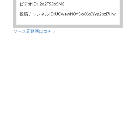
ビデオID:-2o2FS3oSM8
投稿チャンネルID:UCwewN0YSxyXk6Yyp2bzl7Hw
ソース元動画はコチラ