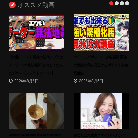
オススメ動画
【大量チート】現在の初代スプラは
ウイニングポスト10 攻略 実況 最強
チーターの”無法地帯”と化してたん
の繁殖牝馬を見分けるポイントを徹
だがｗｗ【スプラトゥーン1】
底解説
2026年8月6日
2026年8月5日
খুব সহজেই যে কেউ বানিয়ে নিতে পারবেন ক্যাপাচিনো
あなたは大丈夫？エイジングサイン