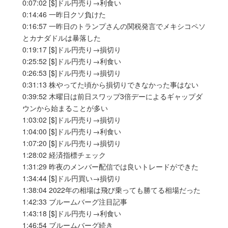
0:07:02 [$]ドル円売り→利食い
0:14:46 一昨日クソ負けた
0:16:57 一昨日のトランプさんの関税発言でメキシコペソ
とカナダドルは暴落した
0:19:17 [$]ドル円売り→損切り
0:25:52 [$]ドル円売り→利食い
0:26:53 [$]ドル円売り→損切り
0:31:13 株やってた頃から損切りできなかった事はない
0:39:52 木曜日は前日スワップ3倍デーによるギャップダ
ウンから始まることが多い
1:03:02 [$]ドル円売り→損切り
1:04:00 [$]ドル円売り→利食い
1:07:20 [$]ドル円売り→損切り
1:28:02 経済指標チェック
1:31:29 昨夜のメンバー配信では良いトレードができた
1:34:44 [$]ドル円買い→損切り
1:38:04 2022年の相場は飛び乗っても勝てる相場だった
1:42:33 ブルームバーグ注目記事
1:43:18 [$]ドル円売り→利食い
1:46:54 ブルームバーグ続き