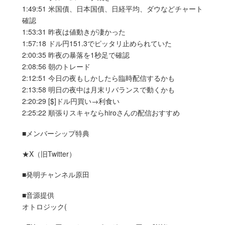
1:49:51 米国債、日本国債、日経平均、ダウなどチャート
確認
1:53:31 昨夜は値動きが凄かった
1:57:18 ドル円151.3でピッタリ止められていた
2:00:35 昨夜の暴落を1秒足で確認
2:08:56 朝のトレード
2:12:51 今日の夜もしかしたら臨時配信するかも
2:13:58 明日の夜中は月末リバランスで動くかも
2:20:29 [$]ドル円買い→利食い
2:25:22 順張りスキャならhiroさんの配信おすすめ
■メンバーシップ特典
★X（旧Twitter）
■発明チャンネル原田
■音源提供
オトロジック(