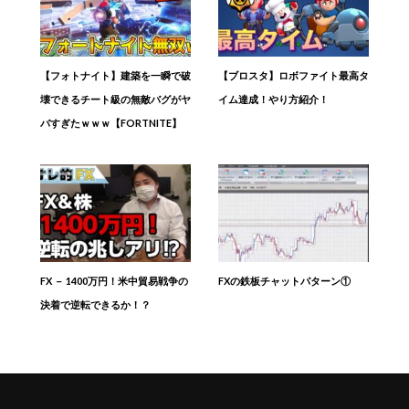
【フォトナイト】建築を一瞬で破
【ブロスタ】ロボファイト最高タ
壊できるチート級の無敵バグがヤ
イム達成！やり方紹介！
バすぎたｗｗｗ【FORTNITE】
FX － 1400万円！米中貿易戦争の
FXの鉄板チャットパターン①
決着で逆転できるか！？