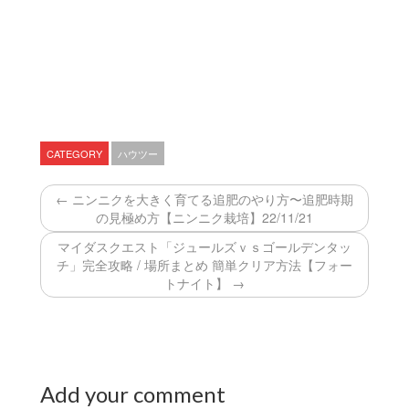
CATEGORY
ハウツー
← ニンニクを大きく育てる追肥のやり方〜追肥時期
の見極め方【ニンニク栽培】22/11/21
マイダスクエスト「ジュールズｖｓゴールデンタッ
チ」完全攻略 / 場所まとめ 簡単クリア方法【フォー
トナイト】 →
Add your comment