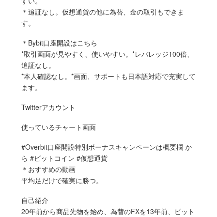
すい。
＊追証なし。仮想通貨の他に為替、金の取引もできま
す。
＊Bybit口座開設はこちら
*取引画面が見やすく、使いやすい。*レバレッジ100倍、
追証なし。
*本人確認なし。*画面、サポートも日本語対応で充実して
ます。
Twitterアカウント
使っているチャート画面
#Overbit口座開設特別ボーナスキャンペーンは概要欄 か
ら #ビットコイン #仮想通貨
＊おすすめの動画
平均足だけで確実に勝つ。
自己紹介
20年前から商品先物を始め、為替のFXを13年前、ビット