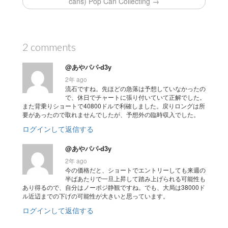
cans) Pop Can Collecting →
2 comments
@あやパパ-d3y
2年 ago
流石ですね。先ほどの急落は予想していなかったの
で、休日でチャートに張り付いていて正解でした。
また背乗りショートで40800ドルで利確しました。戻りロングは所
要があったので取れませんでしたが、予想外の臨時収入でした。
ログインして返信する
@あやパパ-d3y
2年 ago
今の価格だと、ショートでエントリーしても来週の
半ばあたりで一旦上昇して踏み上げられる可能性も
あり得るので、自分はノーポジ静観ですね。でも、大局は38000ド
ル近辺までの下げの可能性が大きいと思っています。
ログインして返信する