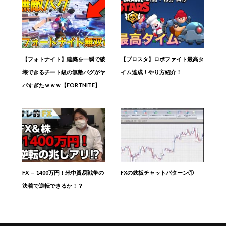
【フォトナイト】建築を一瞬で破
【ブロスタ】ロボファイト最高タ
壊できるチート級の無敵バグがヤ
イム達成！やり方紹介！
バすぎたｗｗｗ【FORTNITE】
FX － 1400万円！米中貿易戦争の
FXの鉄板チャットパターン①
決着で逆転できるか！？