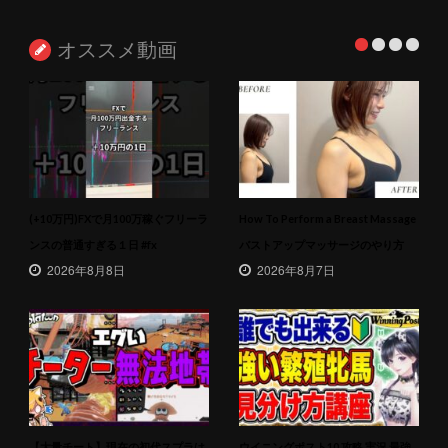
オススメ動画
(+10万円)FXで月100万稼ぐフリーラ
How To Perform a Breast Massage
ンスの普通すぎる１日 #fx
バストアップマッサージのやり方
2026年8月8日
2026年8月7日
【大量チート】現在の初代スプラは
ウイニングポスト10 攻略 実況 最強