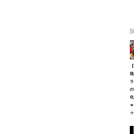
【
現
ラ
の
化
ｗ
ゥ