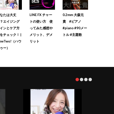
なたは大丈
LINE FX チャー
0.2mm 大森元
？エイジング
トの使い方 使
貴 #ピアノ
インとケア方
ってみた感想や
#piano #90メー
をチェック！ |
メリット、デメ
トル #主題歌
owTwo!（ハウ
リット
ゥー）