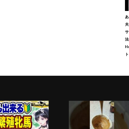
あ
夫
サ
法
H
ト