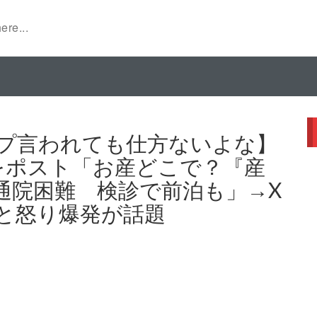
プ言われても仕方ないよな】
をポスト「お産どこで？『産
通院困難 検診で前泊も」→X
と怒り爆発が話題