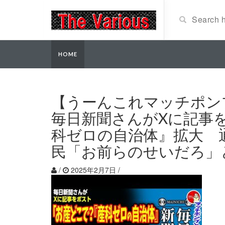
HOME
【うーんこれマッチポン
毎日新聞さんがXに記事
科ゼロの自治体』拡大 
民「お前らのせいだろ」
/
2025年2月7日
/