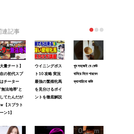
関連記事
大量チート】
ウイニングポス
খুব সহজেই যে কেউ
在の初代スプ
ト10 攻略 実況
বানিয়ে নিতে পারবেন
はチーター
最強の繁殖牝馬
ক্যাপাচিনো কফি
”無法地帯”と
を見分けるポイ
してたんだが
ントを徹底解説
ｗ【スプラト
ーン1】