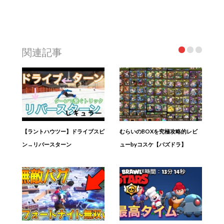
関連記事
【ラントハウツー】ドライブスピ
むらいのBOXを究極攻略的レビ
ン→リバースターン
ューbyコスケ【パズドラ】