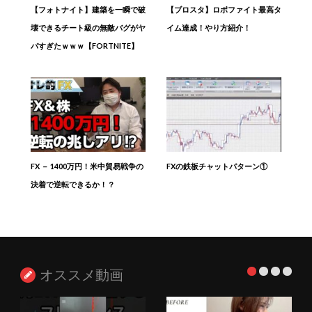
【フォトナイト】建築を一瞬で破
【ブロスタ】ロボファイト最高タ
壊できるチート級の無敵バグがヤ
イム達成！やり方紹介！
バすぎたｗｗｗ【FORTNITE】
FX － 1400万円！米中貿易戦争の
FXの鉄板チャットパターン①
決着で逆転できるか！？
オススメ動画