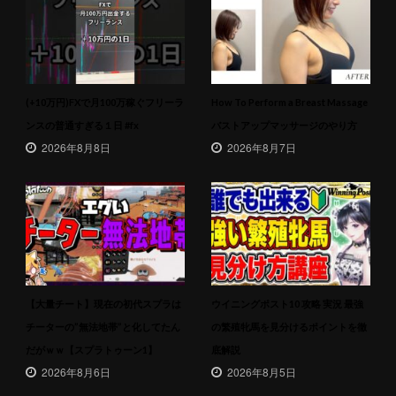
(+10万円)FXで月100万稼ぐフリーラ
How To Perform a Breast Massage
ンスの普通すぎる１日 #fx
バストアップマッサージのやり方
2026年8月8日
2026年8月7日
【大量チート】現在の初代スプラは
ウイニングポスト10 攻略 実況 最強
チーターの”無法地帯”と化してたん
の繁殖牝馬を見分けるポイントを徹
だがｗｗ【スプラトゥーン1】
底解説
2026年8月6日
2026年8月5日