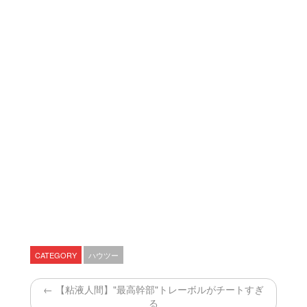
CATEGORY
ハウツー
← 【粘液人間】"最高幹部"トレーボルがチートすぎ
る