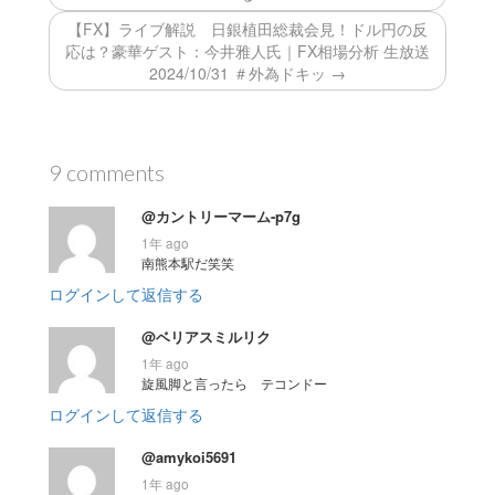
【FX】ライブ解説 日銀植田総裁会見！ドル円の反
応は？豪華ゲスト：今井雅人氏｜FX相場分析 生放送
2024/10/31 ＃外為ドキッ →
9 comments
@カントリーマーム-p7g
1年 ago
南熊本駅だ笑笑
ログインして返信する
@ベリアスミルリク
1年 ago
旋風脚と言ったら テコンドー
ログインして返信する
@amykoi5691
1年 ago