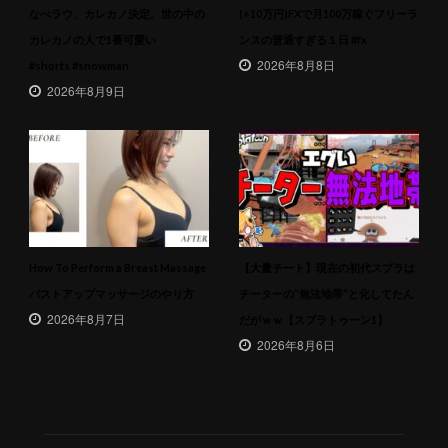
なべラウ、カレカノ決定。世の中の
(+10万円)FXで月100万稼ぐフリーラ
カレカノの人で1番可愛い
ンスの普通すぎる１日 #fx
2026年8月8日
#shorts #snowman
2026年8月9日
How To Perform a Breast Massage
【大量チート】現在の初代スプラは
バストアップマッサージのやり方
チーターの”無法地帯”と化してたん
2026年8月7日
だがｗｗ【スプラトゥーン1】
2026年8月6日