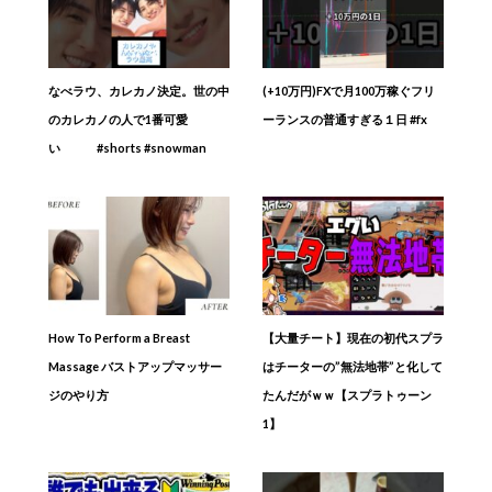
なべラウ、カレカノ決定。世の中
(+10万円)FXで月100万稼ぐフリ
のカレカノの人で1番可愛
ーランスの普通すぎる１日 #fx
い #shorts #snowman
How To Perform a Breast
【大量チート】現在の初代スプラ
Massage バストアップマッサー
はチーターの”無法地帯”と化して
ジのやり方
たんだがｗｗ【スプラトゥーン
1】