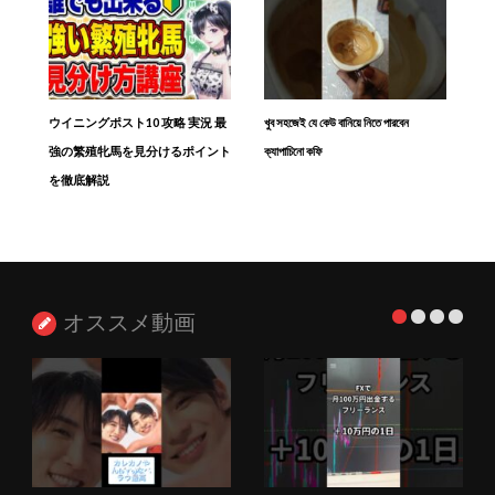
ウイニングポスト10 攻略 実況 最
খুব সহজেই যে কেউ বানিয়ে নিতে পারবেন
強の繁殖牝馬を見分けるポイント
ক্যাপাচিনো কফি
を徹底解説
オススメ動画