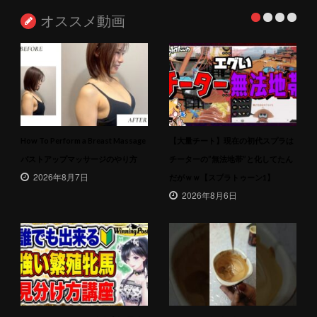
オススメ動画
How To Perform a Breast Massage
【大量チート】現在の初代スプラは
バストアップマッサージのやり方
チーターの”無法地帯”と化してたん
2026年8月7日
だがｗｗ【スプラトゥーン1】
2026年8月6日