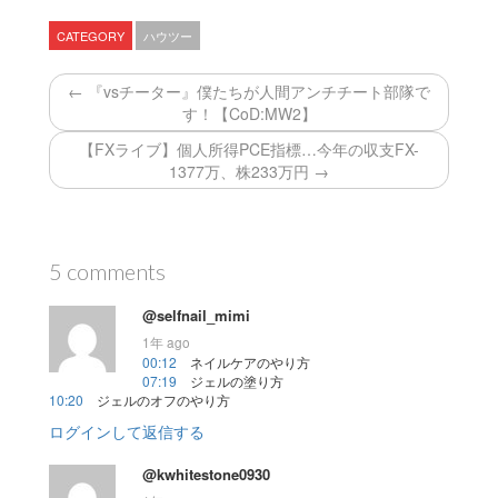
CATEGORY
ハウツー
← 『vsチーター』僕たちが人間アンチチート部隊で
す！【CoD:MW2】
【FXライブ】個人所得PCE指標…今年の収支FX-
1377万、株233万円 →
5 comments
@selfnail_mimi
1年 ago
00:12
ネイルケアのやり方
07:19
ジェルの塗り方
10:20
ジェルのオフのやり方
ログインして返信する
@kwhitestone0930