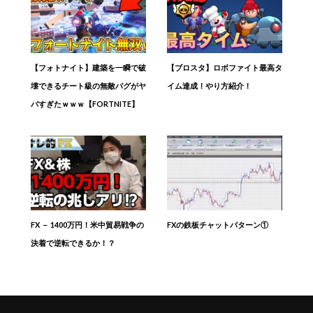
【フォトナイト】建築を一瞬で破
【ブロスタ】ロボファイト最高タ
壊できるチート級の無敵バグがヤ
イム達成！やり方紹介！
バすぎたｗｗｗ【FORTNITE】
FX － 1400万円！米中貿易戦争の
FXの鉄板チャットパターン①
決着で逆転できるか！？