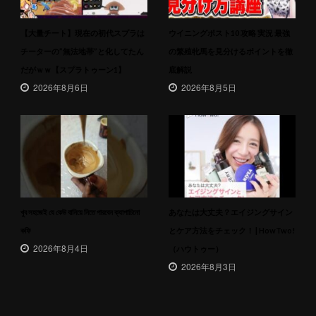
【大量チート】現在の初代スプラは
ウイニングポスト10 攻略 実況 最強
チーターの”無法地帯”と化してたん
の繁殖牝馬を見分けるポイントを徹
だがｗｗ【スプラトゥーン1】
底解説
2026年8月6日
2026年8月5日
খুব সহজেই যে কেউ বানিয়ে নিতে পারবেন ক্যাপাচিনো
あなたは大丈夫？エイジングサイン
কফি
とケア方法をチェック！ | HowTwo!
2026年8月4日
（ハウトゥー）
2026年8月3日