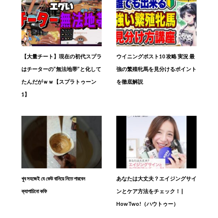
【大量チート】現在の初代スプラ
ウイニングポスト10 攻略 実況 最
はチーターの”無法地帯”と化して
強の繁殖牝馬を見分けるポイント
たんだがｗｗ【スプラトゥーン
を徹底解説
1】
খুব সহজেই যে কেউ বানিয়ে নিতে পারবেন
あなたは大丈夫？エイジングサイ
ক্যাপাচিনো কফি
ンとケア方法をチェック！ |
HowTwo!（ハウトゥー）