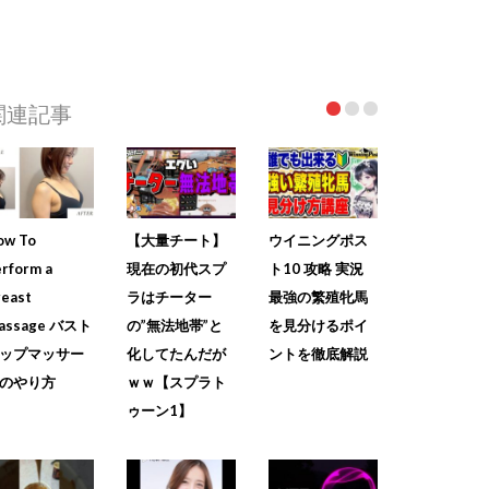
関連記事
ow To
【大量チート】
ウイニングポス
rform a
現在の初代スプ
ト10 攻略 実況
reast
ラはチーター
最強の繁殖牝馬
assage バスト
の”無法地帯”と
を見分けるポイ
ップマッサー
化してたんだが
ントを徹底解説
のやり方
ｗｗ【スプラト
ゥーン1】