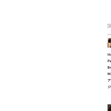
H
Pe
B
M
ア
ジ