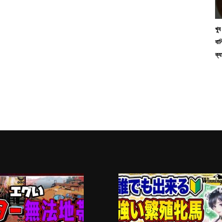
খু
বান
ক্য