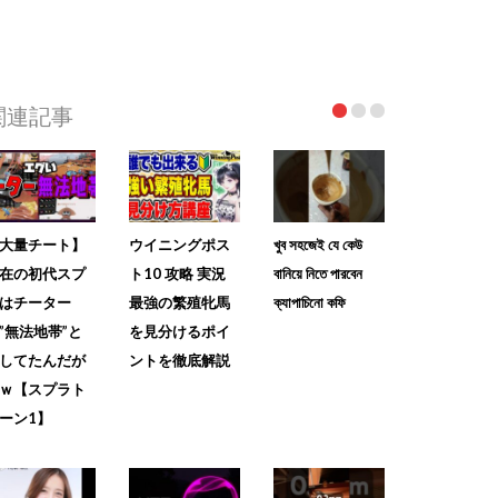
関連記事
大量チート】
ウイニングポス
খুব সহজেই যে কেউ
在の初代スプ
ト10 攻略 実況
বানিয়ে নিতে পারবেন
はチーター
最強の繁殖牝馬
ক্যাপাচিনো কফি
”無法地帯”と
を見分けるポイ
してたんだが
ントを徹底解説
ｗ【スプラト
ーン1】