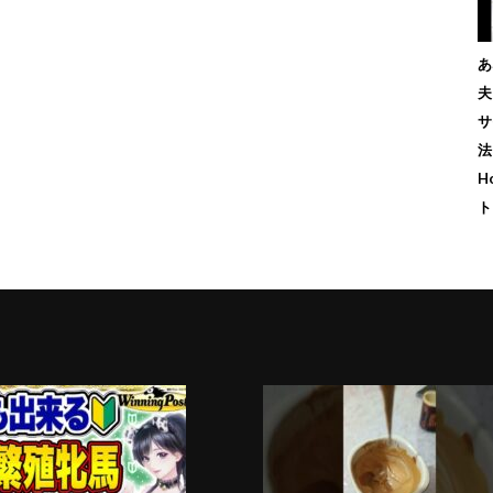
あ
夫
サ
法
H
ト