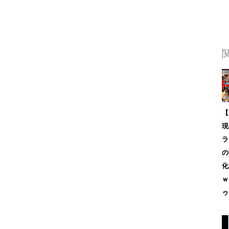
【
現
ラ
の
化
ｗ
ゥ