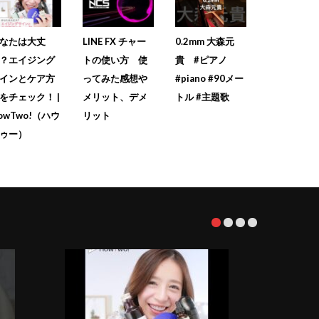
なたは大丈
LINE FX チャー
0.2mm 大森元
？エイジング
トの使い方 使
貴 #ピアノ
インとケア方
ってみた感想や
#piano #90メー
をチェック！ |
メリット、デメ
トル #主題歌
owTwo!（ハウ
リット
ゥー）