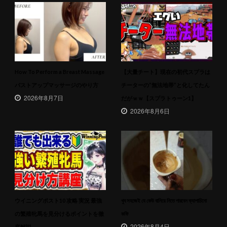
How To Perform a Breast Massage
【大量チート】現在の初代スプラは
バストアップマッサージのやり方
チーターの”無法地帯”と化してたん
2026年8月7日
だがｗｗ【スプラトゥーン1】
2026年8月6日
ウイニングポスト10 攻略 実況 最強
খুব সহজেই যে কেউ বানিয়ে নিতে পারবেন ক্যাপাচিনো
の繁殖牝馬を見分けるポイントを徹
কফি
2026年8月4日
底解説