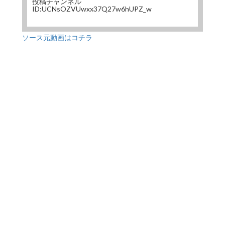
投稿チャンネル
ID:UCNsOZVUwxx37Q27w6hUPZ_w
ソース元動画はコチラ