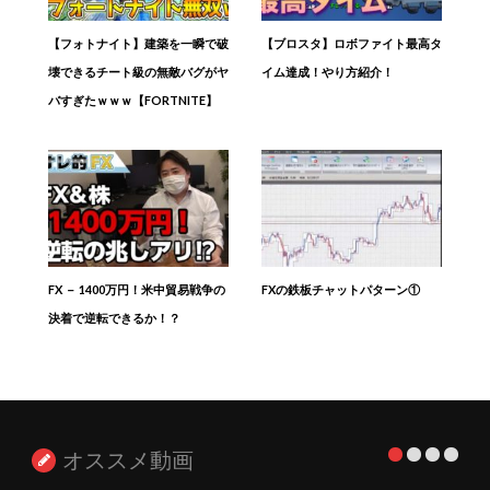
【フォトナイト】建築を一瞬で破
【ブロスタ】ロボファイト最高タ
壊できるチート級の無敵バグがヤ
イム達成！やり方紹介！
バすぎたｗｗｗ【FORTNITE】
FX － 1400万円！米中貿易戦争の
FXの鉄板チャットパターン①
決着で逆転できるか！？
オススメ動画