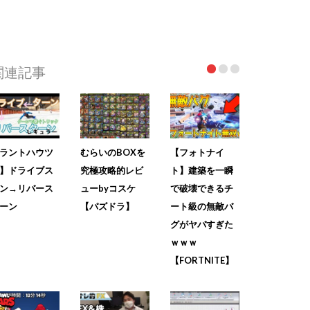
関連記事
ラントハウツ
むらいのBOXを
【フォトナイ
】ドライブス
究極攻略的レビ
ト】建築を一瞬
ン→リバース
ューbyコスケ
で破壊できるチ
ーン
【パズドラ】
ート級の無敵バ
グがヤバすぎた
ｗｗｗ
【FORTNITE】