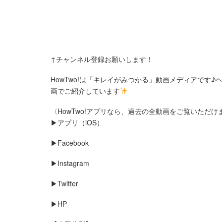
↑チャンネル登録お願いします！
HowTwo!は「キレイがみつかる」動画メディアです
画でご紹介しています
〈HowTwo!アプリなら、過去の全動画をご覧いただけ
▶︎アプリ（iOS）
▶︎Facebook
▶︎Instagram
▶︎Twitter
▶︎HP