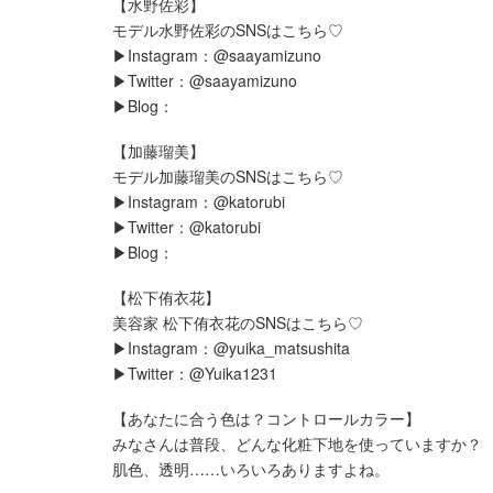
【水野佐彩】
モデル水野佐彩のSNSはこちら♡
▶︎Instagram：@saayamizuno
▶︎Twitter：@saayamizuno
▶︎Blog：
【加藤瑠美】
モデル加藤瑠美のSNSはこちら♡
▶︎Instagram：@katorubi
▶︎Twitter：@katorubi
▶︎Blog：
【松下侑衣花】
美容家 松下侑衣花のSNSはこちら♡
▶︎Instagram：@yuika_matsushita
▶︎Twitter：@Yuika1231
【あなたに合う色は？コントロールカラー】
みなさんは普段、どんな化粧下地を使っていますか？
肌色、透明……いろいろありますよね。