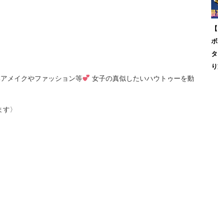
【
ボ
タ
り
♪ヘアメイクやファッション等
女子の真似したいハウトゥーを動
ます〉