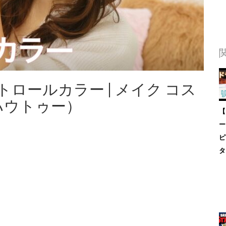
ロールカラー | メイク コス
!（ハウトゥー）
【
ー
ピ
タ