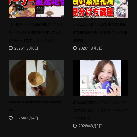
【大量チート】現在の初代スプラは
ウイニングポスト10 攻略 実況 最強
チーターの”無法地帯”と化してたん
の繁殖牝馬を見分けるポイントを徹
だがｗｗ【スプラトゥーン1】
底解説
2026年8月6日
2026年8月5日
খুব সহজেই যে কেউ বানিয়ে নিতে পারবেন ক্যাপাচিনো
あなたは大丈夫？エイジングサイン
কফি
とケア方法をチェック！ | HowTwo!
2026年8月4日
（ハウトゥー）
2026年8月3日