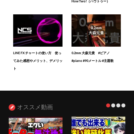
HowTwo!（ハウトゥー）
LINE FX チャートの使い方 使っ
0.2mm 大森元貴 #ピアノ
てみた感想やメリット、デメリッ
#piano #90メートル #主題歌
ト
オススメ動画