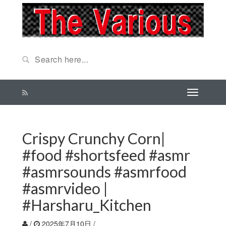
Crispy Crunchy Corn|
#food #shortsfeed #asmr
#asmrsounds #asmrfood
#asmrvideo |
#Harsharu_Kitchen
/
2025年7月10日
/