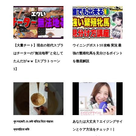
【大量チート】現在の初代スプラ
ウイニングポスト10 攻略 実況 最
はチーターの”無法地帯”と化して
強の繁殖牝馬を見分けるポイント
たんだがｗｗ【スプラトゥーン
を徹底解説
1】
খুব সহজেই যে কেউ বানিয়ে নিতে পারবেন
あなたは大丈夫？エイジングサイ
ক্যাপাচিনো কফি
ンとケア方法をチェック！ |