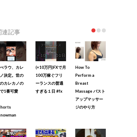
関連記事
べラウ、カレ
(+10万円)FXで月
How To
ノ決定。世の
100万稼ぐフリ
Perform a
のカレカノの
ーランスの普通
Breast
で1番可愛
すぎる１日 #fx
Massage バスト
い
アップマッサー
shorts
ジのやり方
snowman