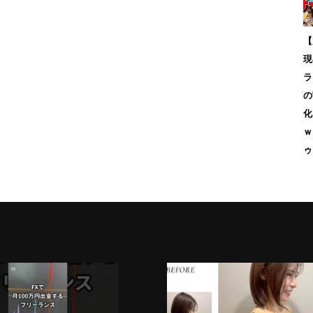
【
現
ラ
の
化
ｗ
ゥ