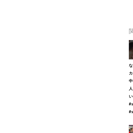
な
カ
中
人
#
#