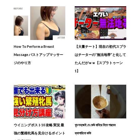
How To Perform a Breast
【大量チート】現在の初代スプラ
Massage バストアップマッサー
はチーターの”無法地帯”と化して
ジのやり方
たんだがｗｗ【スプラトゥーン
1】
ウイニングポスト10 攻略 実況 最
খুব সহজেই যে কেউ বানিয়ে নিতে পারবেন
強の繁殖牝馬を見分けるポイント
ক্যাপাচিনো কফি