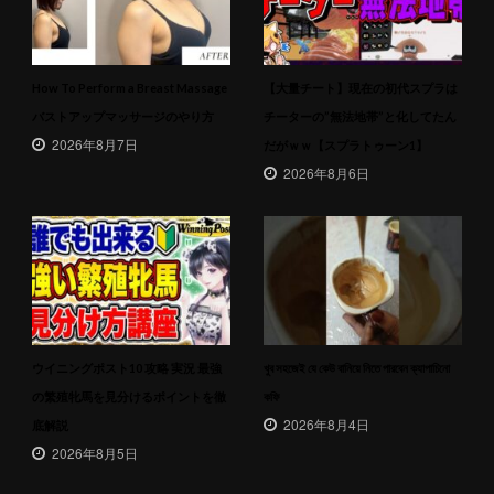
How To Perform a Breast Massage
【大量チート】現在の初代スプラは
バストアップマッサージのやり方
チーターの”無法地帯”と化してたん
2026年8月7日
だがｗｗ【スプラトゥーン1】
2026年8月6日
ウイニングポスト10 攻略 実況 最強
খুব সহজেই যে কেউ বানিয়ে নিতে পারবেন ক্যাপাচিনো
の繁殖牝馬を見分けるポイントを徹
কফি
2026年8月4日
底解説
2026年8月5日