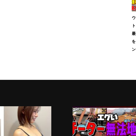
ウ
ト
最
を
ン