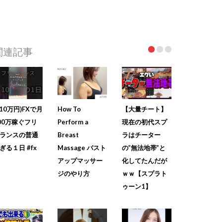
関連記事
+10万円)FXで月
How To
【大量チート】
00万稼ぐフリ
Perform a
現在の初代スプ
ランスの普通
Breast
ラはチーター
ぎる１日 #fx
Massage バスト
の”無法地帯”と
アップマッサー
化してたんだが
ジのやり方
ｗｗ【スプラト
ゥーン1】