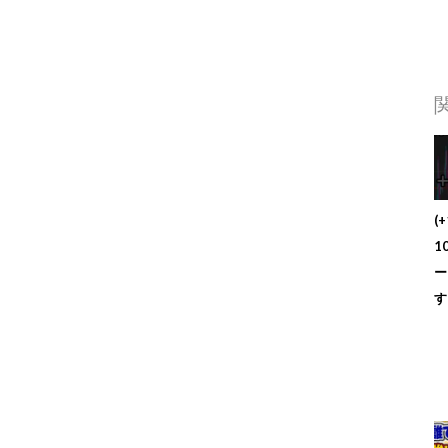
(
1
ー
す