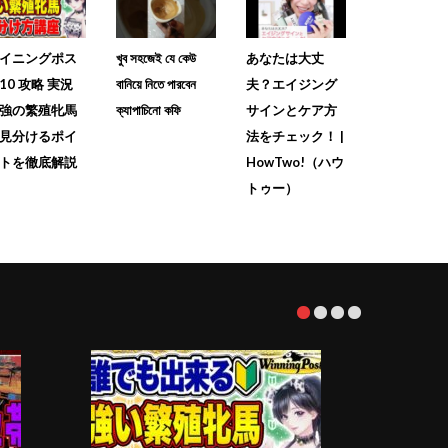
イニングポス
খুব সহজেই যে কেউ
あなたは大丈
10 攻略 実況
বানিয়ে নিতে পারবেন
夫？エイジング
強の繁殖牝馬
ক্যাপাচিনো কফি
サインとケア方
見分けるポイ
法をチェック！ |
トを徹底解説
HowTwo!（ハウ
トゥー）