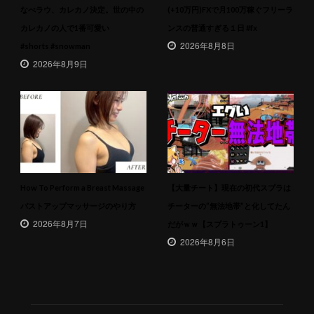
なべラウ、カレカノ決定。世の中の
(+10万円)FXで月100万稼ぐフリーラ
カレカノの人で1番可愛い
ンスの普通すぎる１日 #fx
2026年8月8日
#shorts #snowman
2026年8月9日
How To Perform a Breast Massage
【大量チート】現在の初代スプラは
バストアップマッサージのやり方
チーターの”無法地帯”と化してたん
2026年8月7日
だがｗｗ【スプラトゥーン1】
2026年8月6日