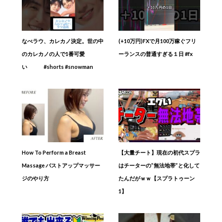
なべラウ、カレカノ決定。世の中
(+10万円)FXで月100万稼ぐフリ
のカレカノの人で1番可愛
ーランスの普通すぎる１日 #fx
い #shorts #snowman
How To Perform a Breast
【大量チート】現在の初代スプラ
Massage バストアップマッサー
はチーターの”無法地帯”と化して
ジのやり方
たんだがｗｗ【スプラトゥーン
1】