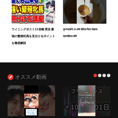
ウイニングポスト10 攻略 実況 最
খুব সহজেই যে কেউ বানিয়ে নিতে পারবেন
強の繁殖牝馬を見分けるポイント
ক্যাপাচিনো কফি
を徹底解説
オススメ動画