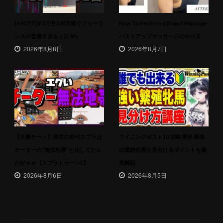
(+10万円)FXで月100万稼ぐフリーラ
How To Perform a Breast Massage
ンスの普通すぎる１日 #fx
バストアップマッサージのやり方
2026年8月8日
2026年8月7日
【大量チート】現在の初代スプラは
ウイニングポスト10 攻略 実況 最強
チーターの”無法地帯”と化してたん
の繁殖牝馬を見分けるポイントを徹
だがｗｗ【スプラトゥーン1】
底解説
2026年8月6日
2026年8月5日