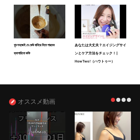
খুব সহজেই যে কেউ বানিয়ে নিতে পারবেন
あなたは大丈夫？エイジングサイ
ক্যাপাচিনো কফি
ンとケア方法をチェック！ |
HowTwo!（ハウトゥー）
オススメ動画