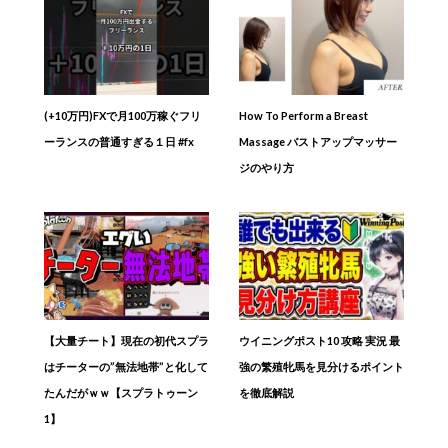
(+10万円)FXで月100万稼ぐフリ
How To Perform a Breast
ーランスの普通すぎる１日 #fx
Massage バストアップマッサー
ジのやり方
【大量チート】現在の初代スプラ
ウイニングポスト10 攻略 実況 最
はチーターの”無法地帯”と化して
強の繁殖牝馬を見分けるポイント
たんだがｗｗ【スプラトゥーン
を徹底解説
1】