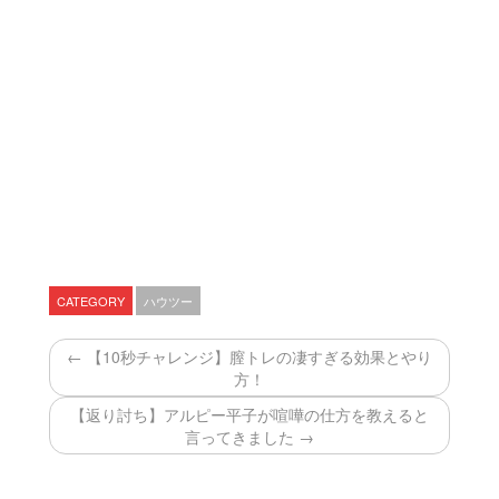
CATEGORY
ハウツー
← 【10秒チャレンジ】膣トレの凄すぎる効果とやり
方！
【返り討ち】アルピー平子が喧嘩の仕方を教えると
言ってきました →