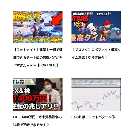
【フォトナイト】建築を一瞬で破
【ブロスタ】ロボファイト最高タ
壊できるチート級の無敵バグがヤ
イム達成！やり方紹介！
バすぎたｗｗｗ【FORTNITE】
FX － 1400万円！米中貿易戦争の
FXの鉄板チャットパターン①
決着で逆転できるか！？