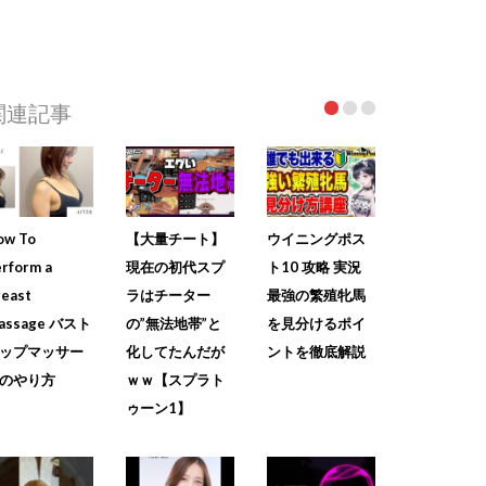
関連記事
ow To
【大量チート】
ウイニングポス
rform a
現在の初代スプ
ト10 攻略 実況
reast
ラはチーター
最強の繁殖牝馬
assage バスト
の”無法地帯”と
を見分けるポイ
ップマッサー
化してたんだが
ントを徹底解説
のやり方
ｗｗ【スプラト
ゥーン1】