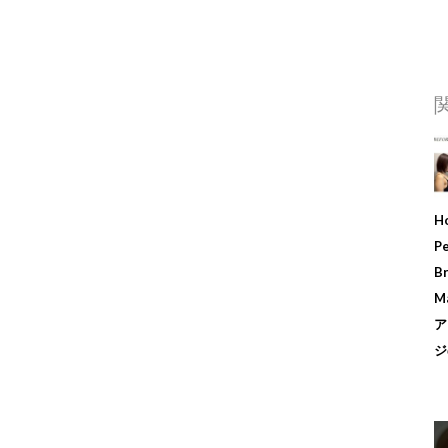
H
Pe
B
M
ア
ジ