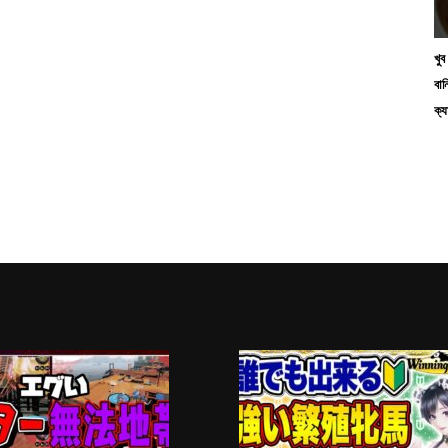
খু
বান
ক্য