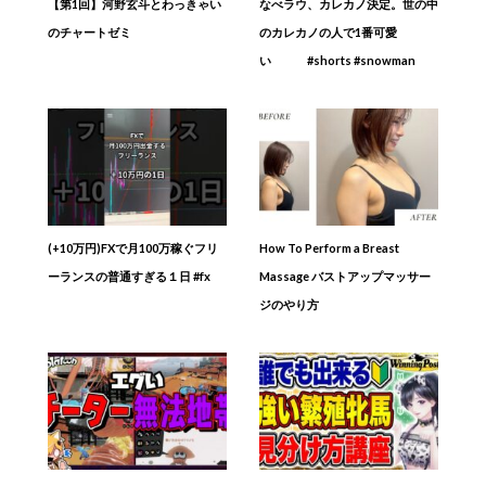
【第1回】河野玄斗とわっきゃい
なべラウ、カレカノ決定。世の中
のチャートゼミ
のカレカノの人で1番可愛
い #shorts #snowman
(+10万円)FXで月100万稼ぐフリ
How To Perform a Breast
ーランスの普通すぎる１日 #fx
Massage バストアップマッサー
ジのやり方