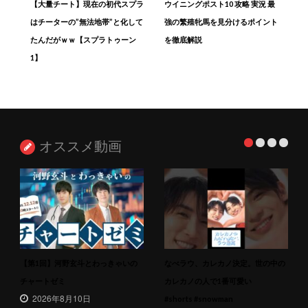
【大量チート】現在の初代スプラ
ウイニングポスト10 攻略 実況 最
はチーターの”無法地帯”と化して
強の繁殖牝馬を見分けるポイント
たんだがｗｗ【スプラトゥーン
を徹底解説
1】
オススメ動画
【第1回】河野玄斗とわっきゃいの
なべラウ、カレカノ決定。世の中の
チャートゼミ
カレカノの人で1番可愛い
2026年8月10日
#shorts #snowman