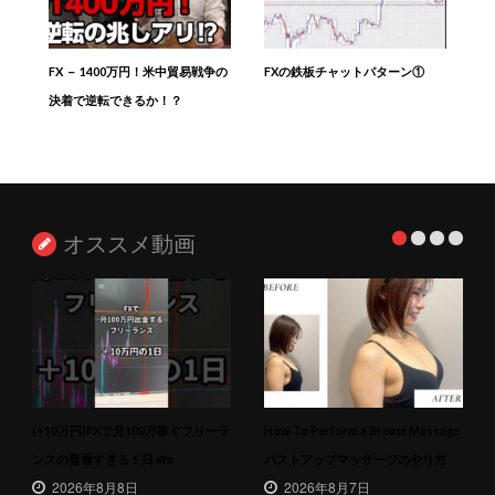
FX － 1400万円！米中貿易戦争の
FXの鉄板チャットパターン①
決着で逆転できるか！？
オススメ動画
(+10万円)FXで月100万稼ぐフリーラ
How To Perform a Breast Massage
ンスの普通すぎる１日 #fx
バストアップマッサージのやり方
2026年8月8日
2026年8月7日