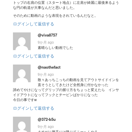
トップの右肩の位置（スタート地点）に左肩が綺麗に最後来るよう
な円の軌道が大事なんだと思いました。
そのために動画のような表現をされているんだなと。
ログインして返信する
@viva8757
9か月 ago
素晴らしい動画でした
ログインして返信する
@naothefact
9か月 ago
散々あっちこっちの動画を見てアウトサイドインを
直そうとしてきたけど全然身に付かなかった
諦めてやけになってグリップの握り方をちょっと変えたら インサ
イドアウトになってフックとチーピンばかりになった
今日の事ですw
ログインして返信する
@372-b5u
9か月 ago
さすがに勝手には降りてこーへんやろ