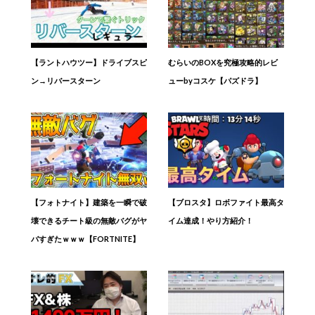
【ラントハウツー】ドライブスピ
むらいのBOXを究極攻略的レビ
ン→リバースターン
ューbyコスケ【パズドラ】
【フォトナイト】建築を一瞬で破
【ブロスタ】ロボファイト最高タ
壊できるチート級の無敵バグがヤ
イム達成！やり方紹介！
バすぎたｗｗｗ【FORTNITE】