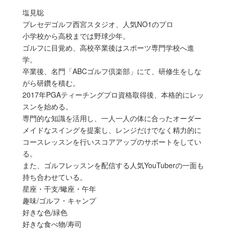
塩見聡
プレセデゴルフ西宮スタジオ、人気NO1のプロ
小学校から高校までは野球少年。
ゴルフに目覚め、高校卒業後はスポーツ専門学校へ進
学。
卒業後、名門「ABCゴルフ倶楽部」にて、研修生をしな
がら研鑽を積む。
2017年PGAティーチングプロ資格取得後、本格的にレッ
スンを始める。
専門的な知識を活用し、一人一人の体に合ったオーダー
メイドなスイングを提案し、レンジだけでなく精力的に
コースレッスンを行いスコアアップのサポートをしてい
る。
また、ゴルフレッスンを配信する人気YouTuberの一面も
持ち合わせている。
星座・干支/蠍座・午年
趣味/ゴルフ・キャンプ
好きな色/緑色
好きな食べ物/寿司