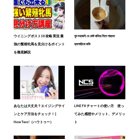
ウイニングポスト10 攻略 実況 最
খুব সহজেই যে কেউ বানিয়ে নিতে পারবেন
強の繁殖牝馬を見分けるポイント
ক্যাপাচিনো কফি
を徹底解説
あなたは大丈夫？エイジングサイ
LINE FX チャートの使い方 使っ
ンとケア方法をチェック！ |
てみた感想やメリット、デメリッ
HowTwo!（ハウトゥー）
ト