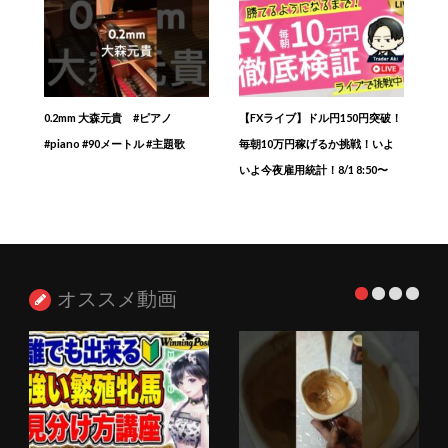
0.2mm 大森元貴 #ピアノ
【FXライブ】ドル円150円突破！
#piano #90メートル #主題歌
毎朝10万円稼げるか挑戦！いよ
いよ今夜雇用統計！8/1 8:50〜
オススメ動画