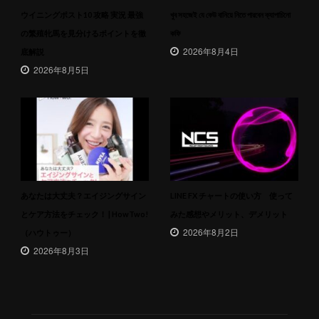
ウイニングポスト10 攻略 実況 最強
খুব সহজেই যে কেউ বানিয়ে নিতে পারবেন ক্যাপাচিনো
の繁殖牝馬を見分けるポイントを徹
কফি
2026年8月4日
底解説
2026年8月5日
あなたは大丈夫？エイジングサイン
LINE FX チャートの使い方 使って
とケア方法をチェック！ | HowTwo!
みた感想やメリット、デメリット
2026年8月2日
（ハウトゥー）
2026年8月3日