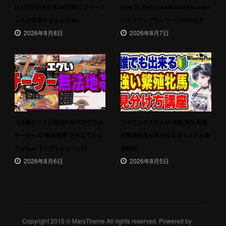
(+10万円)FXで月100万稼ぐフリーラ
How To Perform a Breast Massage
ンスの普通すぎる１日 #fx
バストアップマッサージのやり方
2026年8月8日
2026年8月7日
【大量チート】現在の初代スプラは
ウイニングポスト10 攻略 実況 最強
チーターの”無法地帯”と化してたん
の繁殖牝馬を見分けるポイントを徹
だがｗｗ【スプラトゥーン1】
底解説
2026年8月6日
2026年8月5日
Copyright 2015 © MarsTheme All rights reserved. Powered by