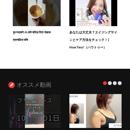
খুব সহজেই যে কেউ বানিয়ে নিতে পারবেন
あなたは大丈夫？エイジングサイ
ক্যাপাচিনো কফি
ンとケア方法をチェック！ |
HowTwo!（ハウトゥー）
オススメ動画