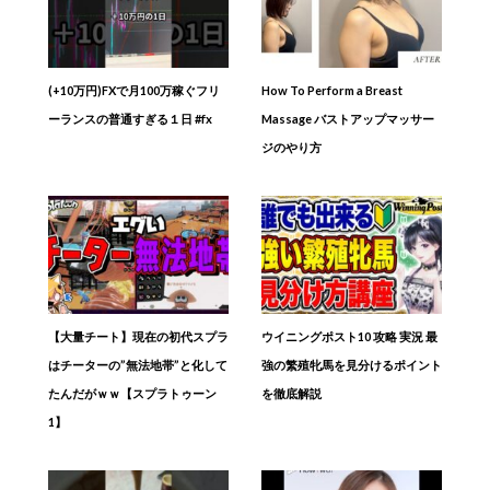
(+10万円)FXで月100万稼ぐフリ
How To Perform a Breast
ーランスの普通すぎる１日 #fx
Massage バストアップマッサー
ジのやり方
【大量チート】現在の初代スプラ
ウイニングポスト10 攻略 実況 最
はチーターの”無法地帯”と化して
強の繁殖牝馬を見分けるポイント
たんだがｗｗ【スプラトゥーン
を徹底解説
1】