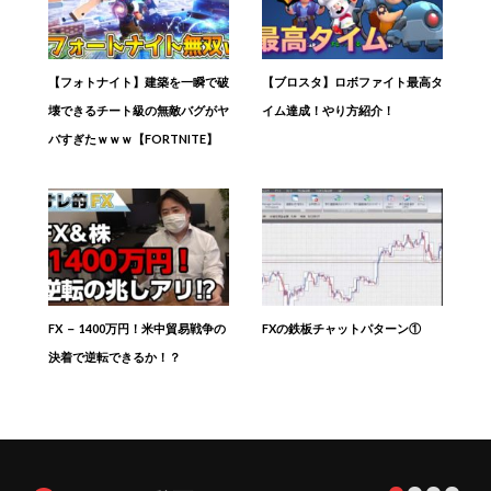
【フォトナイト】建築を一瞬で破
【ブロスタ】ロボファイト最高タ
壊できるチート級の無敵バグがヤ
イム達成！やり方紹介！
バすぎたｗｗｗ【FORTNITE】
FX － 1400万円！米中貿易戦争の
FXの鉄板チャットパターン①
決着で逆転できるか！？