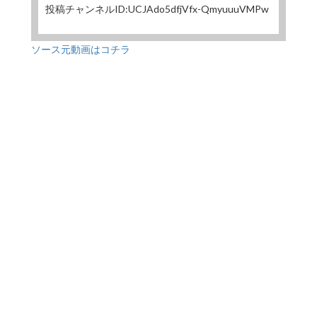
投稿チャンネルID:UCJAdo5dfjVfx-QmyuuuVMPw
ソース元動画はコチラ