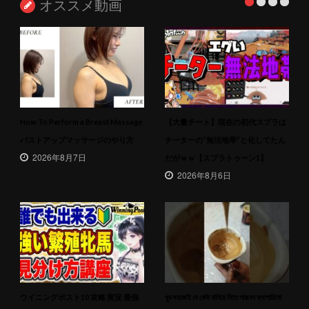
オススメ動画
How To Perform a Breast Massage
【大量チート】現在の初代スプラは
バストアップマッサージのやり方
チーターの”無法地帯”と化してたん
2026年8月7日
だがｗｗ【スプラトゥーン1】
2026年8月6日
ウイニングポスト10 攻略 実況 最強
খুব সহজেই যে কেউ বানিয়ে নিতে পারবেন ক্যাপাচিনো