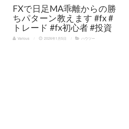
FXで日足MA乖離からの勝
ちパターン教えます #fx #
トレード #fx初心者 #投資
Various
/
2026年1月5日
/
ハウツー