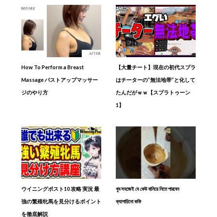
How To Perform a Breast
【大量チート】現在の初代スプラ
Massage バストアップマッサー
はチーターの”無法地帯”と化して
ジのやり方
たんだがｗｗ【スプラトゥーン
1】
ウイニングポスト10 攻略 実況 最
খুব সহজেই যে কেউ বানিয়ে নিতে পারবেন
強の繁殖牝馬を見分けるポイント
ক্যাপাচিনো কফি
を徹底解説