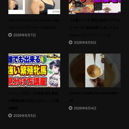
How To Perform a Breast Massage
【大量チート】現在の初代スプラは
バストアップマッサージのやり方
チーターの”無法地帯”と化してたん
2026年8月7日
だがｗｗ【スプラトゥーン1】
2026年8月6日
ウイニングポスト10 攻略 実況 最強
খুব সহজেই যে কেউ বানিয়ে নিতে পারবেন ক্যাপাচিনো
の繁殖牝馬を見分けるポイントを徹
কফি
2026年8月4日
底解説
2026年8月5日