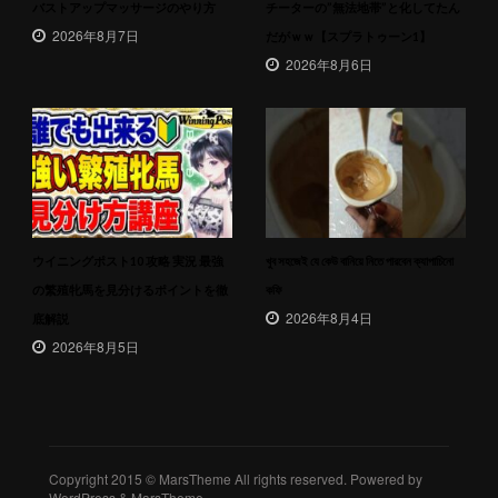
バストアップマッサージのやり方
チーターの”無法地帯”と化してたん
2026年8月7日
だがｗｗ【スプラトゥーン1】
2026年8月6日
ウイニングポスト10 攻略 実況 最強
খুব সহজেই যে কেউ বানিয়ে নিতে পারবেন ক্যাপাচিনো
の繁殖牝馬を見分けるポイントを徹
কফি
2026年8月4日
底解説
2026年8月5日
Copyright 2015 © MarsTheme All rights reserved. Powered by
WordPress & MarsTheme