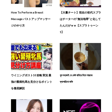
How To Perform a Breast
【大量チート】現在の初代スプラ
Massage バストアップマッサー
はチーターの”無法地帯”と化して
ジのやり方
たんだがｗｗ【スプラトゥーン
1】
ウイニングポスト10 攻略 実況 最
খুব সহজেই যে কেউ বানিয়ে নিতে পারবেন
強の繁殖牝馬を見分けるポイント
ক্যাপাচিনো কফি
を徹底解説