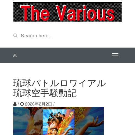
琉球バトルロワイアル
琉球空手騒動記
/
2026年2月2日
/