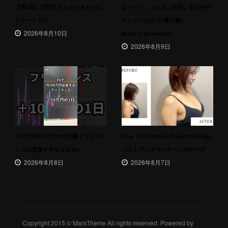
【第1回】河野玄斗とわっきゃいの
なべラウ、カレカノ決定。世の中の
チャートゼミ
カレカノの人で1番可愛い
2026年8月10日
#shorts #snowman
2026年8月9日
(+10万円)FXで月100万稼ぐフリーラ
How To Perform a Breast Massage
ンスの普通すぎる１日 #fx
バストアップマッサージのやり方
2026年8月8日
2026年8月7日
Copyright 2015 © MarsTheme All rights reserved. Powered by