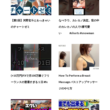
【第1回】河野玄斗とわっきゃい
なべラウ、カレカノ決定。世の中
のチャートゼミ
のカレカノの人で1番可愛
い #shorts #snowman
(+10万円)FXで月100万稼ぐフリ
How To Perform a Breast
ーランスの普通すぎる１日 #fx
Massage バストアップマッサー
ジのやり方