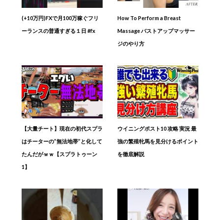
(+10万円)FXで月100万稼ぐフリ
How To Perform a Breast
ーランスの普通すぎる１日 #fx
Massage バストアップマッサー
ジのやり方
【大量チート】現在の初代スプラ
ウイニングポスト10 攻略 実況 最
はチーターの”無法地帯”と化して
強の繁殖牝馬を見分けるポイント
たんだがｗｗ【スプラトゥーン
を徹底解説
1】