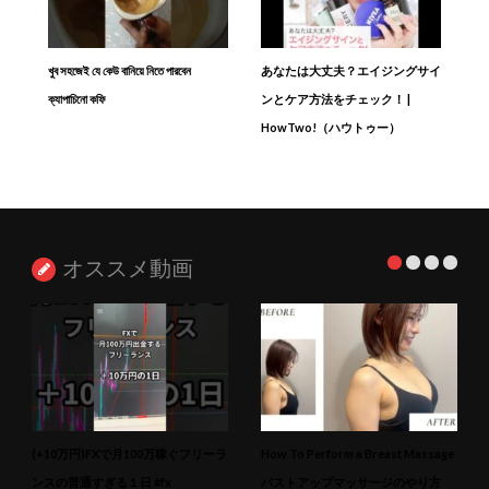
খুব সহজেই যে কেউ বানিয়ে নিতে পারবেন
あなたは大丈夫？エイジングサイ
ক্যাপাচিনো কফি
ンとケア方法をチェック！ |
HowTwo!（ハウトゥー）
オススメ動画
(+10万円)FXで月100万稼ぐフリーラ
How To Perform a Breast Massage
ンスの普通すぎる１日 #fx
バストアップマッサージのやり方