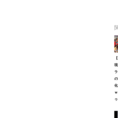
【
現
ラ
の
化
ｗ
ゥ