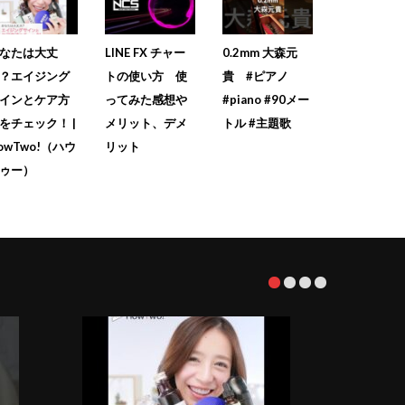
なたは大丈
LINE FX チャー
0.2mm 大森元
？エイジング
トの使い方 使
貴 #ピアノ
インとケア方
ってみた感想や
#piano #90メー
をチェック！ |
メリット、デメ
トル #主題歌
owTwo!（ハウ
リット
ゥー）