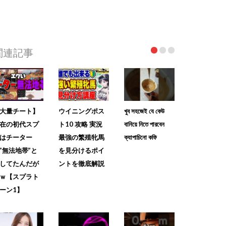
関連記事
大量チート】
ウイニングポス
খুব সহজেই যে কেউ
在の初代スプ
ト10 攻略 実況
বানিয়ে নিতে পারবেন
はチーター
最強の繁殖牝馬
ক্যাপাচিনো কফি
”無法地帯”と
を見分けるポイ
してたんだが
ントを徹底解説
ｗ【スプラト
ーン1】