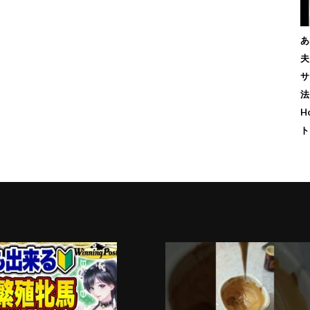
あ
夫
サ
法
H
ト