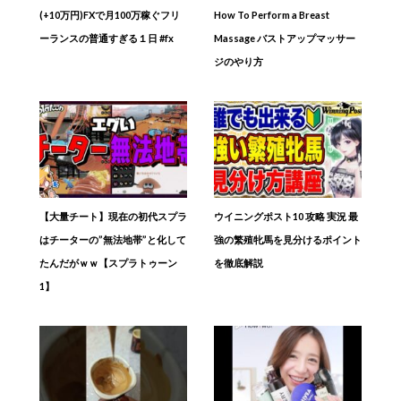
(+10万円)FXで月100万稼ぐフリ
How To Perform a Breast
ーランスの普通すぎる１日 #fx
Massage バストアップマッサー
ジのやり方
【大量チート】現在の初代スプラ
ウイニングポスト10 攻略 実況 最
はチーターの”無法地帯”と化して
強の繁殖牝馬を見分けるポイント
たんだがｗｗ【スプラトゥーン
を徹底解説
1】