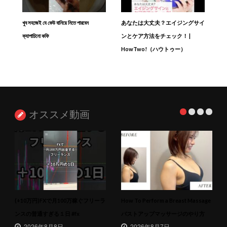
খুব সহজেই যে কেউ বানিয়ে নিতে পারবেন
あなたは大丈夫？エイジングサイ
ক্যাপাচিনো কফি
ンとケア方法をチェック！ |
HowTwo!（ハウトゥー）
オススメ動画
(+10万円)FXで月100万稼ぐフリーラ
How To Perform a Breast Massage
ンスの普通すぎる１日 #fx
バストアップマッサージのやり方
2026年8月8日
2026年8月7日