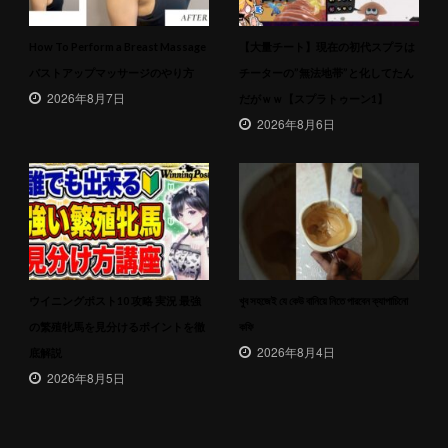
How To Perform a Breast Massage
【大量チート】現在の初代スプラは
バストアップマッサージのやり方
チーターの”無法地帯”と化してたん
2026年8月7日
だがｗｗ【スプラトゥーン1】
2026年8月6日
ウイニングポスト10 攻略 実況 最強
খুব সহজেই যে কেউ বানিয়ে নিতে পারবেন ক্যাপাচিনো
の繁殖牝馬を見分けるポイントを徹
কফি
2026年8月4日
底解説
2026年8月5日