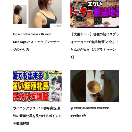
How To Perform a Breast
【大量チート】現在の初代スプラ
Massage バストアップマッサー
はチーターの”無法地帯”と化して
ジのやり方
たんだがｗｗ【スプラトゥーン
1】
ウイニングポスト10 攻略 実況 最
খুব সহজেই যে কেউ বানিয়ে নিতে পারবেন
強の繁殖牝馬を見分けるポイント
ক্যাপাচিনো কফি
を徹底解説